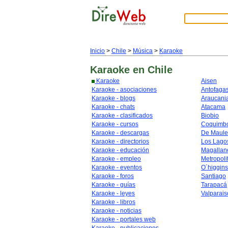
Inicio
>
Chile
>
Música
>
Karaoke
Karaoke
en Chile
Karaoke
Aisen
Karaoke - asociaciones
Antofaga
Karaoke - blogs
Araucani
Karaoke - chats
Atacama
Karaoke - clasificados
Biobio
Karaoke - cursos
Coquimb
Karaoke - descargas
De Maule
Karaoke - directorios
Los Lago
Karaoke - educación
Magallan
Karaoke - empleo
Metropoli
Karaoke - eventos
O´higgins
Karaoke - foros
Santiago
Karaoke - guías
Tarapacá
Karaoke - leyes
Valparais
Karaoke - libros
Karaoke - noticias
Karaoke - portales web