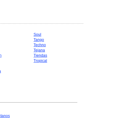
Soul
Tango
Techno
Tejana
n
Tiendas
Tropical
a
ctanos