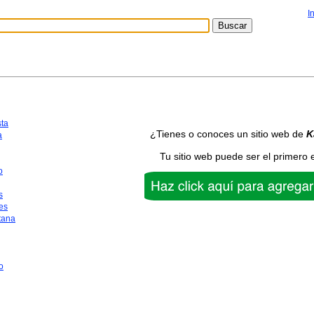
I
sta
¿Tienes o conoces un sitio web de
K
a
Tu sitio web puede ser el primero 
o
s
es
tana
o