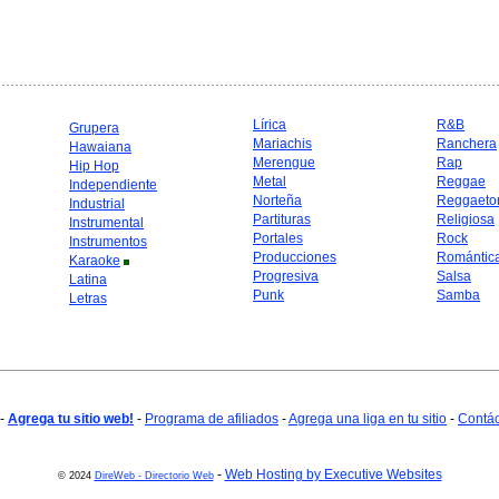
Lírica
R&B
Grupera
Mariachis
Ranchera
Hawaiana
Merengue
Rap
Hip Hop
Metal
Reggae
Independiente
Norteña
Reggaeto
Industrial
Partituras
Religiosa
Instrumental
Portales
Rock
Instrumentos
Producciones
Romántic
Karaoke
Progresiva
Salsa
Latina
Punk
Samba
Letras
-
Agrega tu sitio web!
-
Programa de afiliados
-
Agrega una liga en tu sitio
-
Contá
-
Web Hosting by Executive Websites
© 2024
DireWeb - Directorio Web