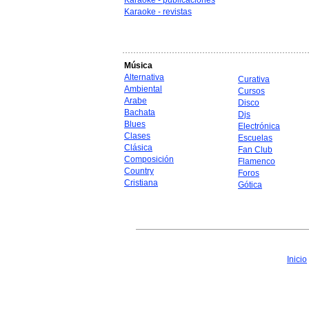
Karaoke - publicaciones
Karaoke - revistas
Música
Alternativa
Curativa
Ambiental
Cursos
Arabe
Disco
Bachata
Djs
Blues
Electrónica
Clases
Escuelas
Clásica
Fan Club
Composición
Flamenco
Country
Foros
Cristiana
Gótica
Inicio