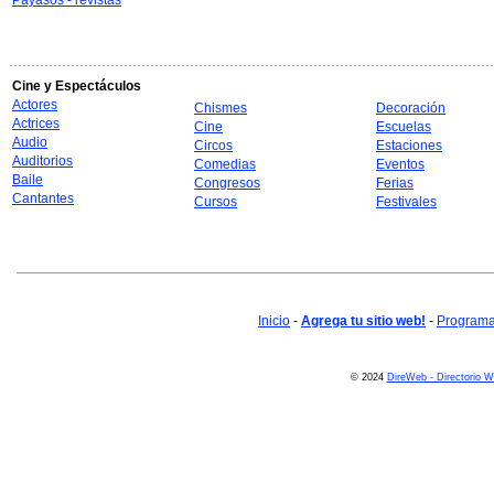
Payasos - revistas
Cine y Espectáculos
Actores
Chismes
Decoración
Actrices
Cine
Escuelas
Audio
Circos
Estaciones
Auditorios
Comedias
Eventos
Baile
Congresos
Ferias
Cantantes
Cursos
Festivales
Inicio
-
Agrega tu sitio web!
-
Programa 
© 2024
DireWeb - Directorio 