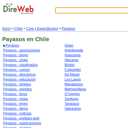
Inicio
>
Chile
>
Cine y Espectáculos
>
Payasos
Payasos
en Chile
Payasos
Aisen
Payasos - asociaciones
Antofagasta
Payasos - blogs
Araucania
Payasos - chats
Atacama
Payasos - clasificados
Biobio
Payasos - cursos
Coquimbo
Payasos - directorios
De Maule
Payasos - educación
Los Lagos
Payasos - empleo
Magallanes
Payasos - eventos
Metropolitana
Payasos - foros
O´higgins
Payasos - guías
Santiago
Payasos - leyes
Tarapacá
Payasos - libros
Valparaiso
Payasos - noticias
Payasos - portales web
Payasos - publicaciones