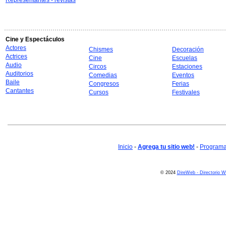
Representantes - revistas
Cine y Espectáculos
Actores
Chismes
Decoración
Actrices
Cine
Escuelas
Audio
Circos
Estaciones
Auditorios
Comedias
Eventos
Baile
Congresos
Ferias
Cantantes
Cursos
Festivales
Inicio
-
Agrega tu sitio web!
-
Programa 
© 2024
DireWeb - Directorio 