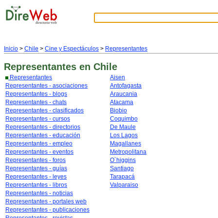
Inicio
>
Chile
>
Cine y Espectáculos
>
Representantes
Representantes
en Chile
Representantes
Aisen
Representantes - asociaciones
Antofagasta
Representantes - blogs
Araucania
Representantes - chats
Atacama
Representantes - clasificados
Biobio
Representantes - cursos
Coquimbo
Representantes - directorios
De Maule
Representantes - educación
Los Lagos
Representantes - empleo
Magallanes
Representantes - eventos
Metropolitana
Representantes - foros
O´higgins
Representantes - guías
Santiago
Representantes - leyes
Tarapacá
Representantes - libros
Valparaiso
Representantes - noticias
Representantes - portales web
Representantes - publicaciones