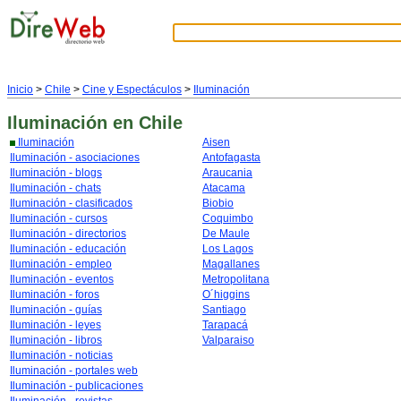
Inicio
>
Chile
>
Cine y Espectáculos
>
Iluminación
Iluminación
en Chile
Iluminación
Aisen
Iluminación - asociaciones
Antofagasta
Iluminación - blogs
Araucania
Iluminación - chats
Atacama
Iluminación - clasificados
Biobio
Iluminación - cursos
Coquimbo
Iluminación - directorios
De Maule
Iluminación - educación
Los Lagos
Iluminación - empleo
Magallanes
Iluminación - eventos
Metropolitana
Iluminación - foros
O´higgins
Iluminación - guías
Santiago
Iluminación - leyes
Tarapacá
Iluminación - libros
Valparaiso
Iluminación - noticias
Iluminación - portales web
Iluminación - publicaciones