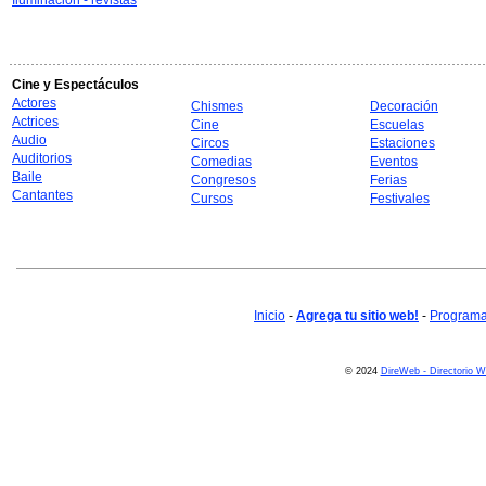
Iluminación - revistas
Cine y Espectáculos
Actores
Chismes
Decoración
Actrices
Cine
Escuelas
Audio
Circos
Estaciones
Auditorios
Comedias
Eventos
Baile
Congresos
Ferias
Cantantes
Cursos
Festivales
Inicio
-
Agrega tu sitio web!
-
Programa 
© 2024
DireWeb - Directorio 