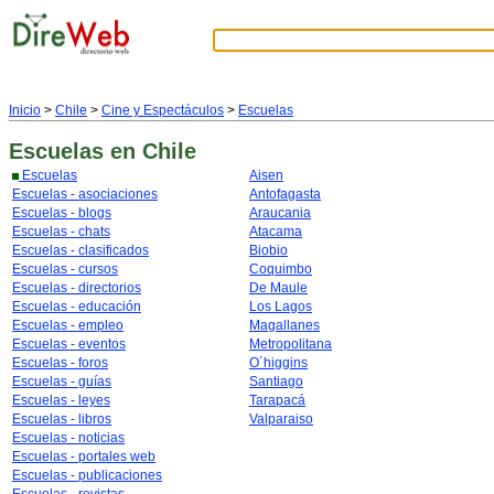
Inicio
>
Chile
>
Cine y Espectáculos
>
Escuelas
Escuelas
en Chile
Escuelas
Aisen
Escuelas - asociaciones
Antofagasta
Escuelas - blogs
Araucania
Escuelas - chats
Atacama
Escuelas - clasificados
Biobio
Escuelas - cursos
Coquimbo
Escuelas - directorios
De Maule
Escuelas - educación
Los Lagos
Escuelas - empleo
Magallanes
Escuelas - eventos
Metropolitana
Escuelas - foros
O´higgins
Escuelas - guías
Santiago
Escuelas - leyes
Tarapacá
Escuelas - libros
Valparaiso
Escuelas - noticias
Escuelas - portales web
Escuelas - publicaciones