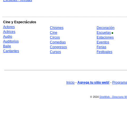
Escuelas - revistas
Cine y Espectáculos
Actores
Chismes
Decoración
Actrices
Cine
Escuelas
Audio
Circos
Estaciones
Auditorios
Comedias
Eventos
Baile
Congresos
Ferias
Cantantes
Cursos
Festivales
Inicio
-
Agrega tu sitio web!
-
Programa 
© 2024
DireWeb - Directorio 