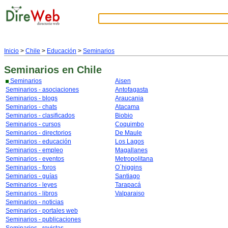
Inicio
>
Chile
>
Educación
>
Seminarios
Seminarios
en Chile
Seminarios
Aisen
Seminarios - asociaciones
Antofagasta
Seminarios - blogs
Araucania
Seminarios - chats
Atacama
Seminarios - clasificados
Biobio
Seminarios - cursos
Coquimbo
Seminarios - directorios
De Maule
Seminarios - educación
Los Lagos
Seminarios - empleo
Magallanes
Seminarios - eventos
Metropolitana
Seminarios - foros
O´higgins
Seminarios - guías
Santiago
Seminarios - leyes
Tarapacá
Seminarios - libros
Valparaiso
Seminarios - noticias
Seminarios - portales web
Seminarios - publicaciones