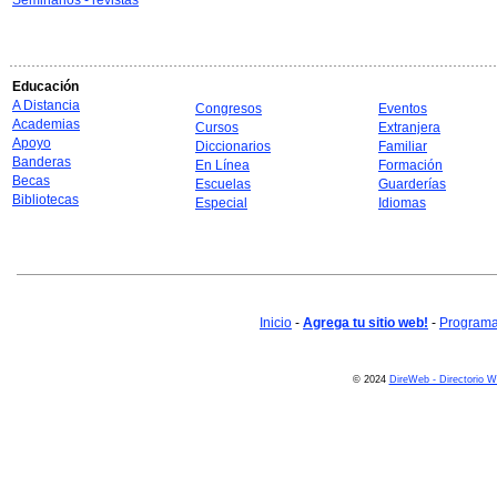
Seminarios - revistas
Educación
A Distancia
Congresos
Eventos
Academias
Cursos
Extranjera
Apoyo
Diccionarios
Familiar
Banderas
En Línea
Formación
Becas
Escuelas
Guarderías
Bibliotecas
Especial
Idiomas
Inicio
-
Agrega tu sitio web!
-
Programa 
© 2024
DireWeb - Directorio 