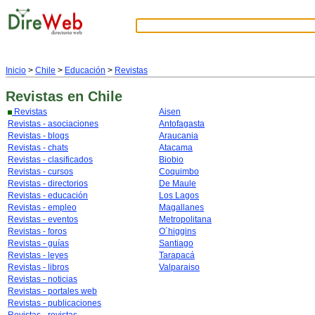
Inicio
>
Chile
>
Educación
>
Revistas
Revistas
en Chile
Revistas
Aisen
Revistas - asociaciones
Antofagasta
Revistas - blogs
Araucania
Revistas - chats
Atacama
Revistas - clasificados
Biobio
Revistas - cursos
Coquimbo
Revistas - directorios
De Maule
Revistas - educación
Los Lagos
Revistas - empleo
Magallanes
Revistas - eventos
Metropolitana
Revistas - foros
O´higgins
Revistas - guías
Santiago
Revistas - leyes
Tarapacá
Revistas - libros
Valparaiso
Revistas - noticias
Revistas - portales web
Revistas - publicaciones