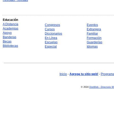
Revistas - revistas
Educación
A Distancia
Congresos
Eventos
Academias
Cursos
Extranjera
Apoyo
Diccionarios
Familiar
Banderas
En Línea
Formación
Becas
Escuelas
Guarderías
Bibliotecas
Especial
Idiomas
Inicio
-
Agrega tu sitio web!
-
Programa 
© 2024
DireWeb - Directorio 