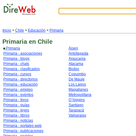
Inicio
>
Chile
>
Educación
>
Primaria
Primaria
en Chile
Primaria
Aisen
Primaria - asociaciones
Antofagasta
Primaria - blogs
Araucania
Primaria - chats
Atacama
Primaria - clasificados
Biobio
Primaria - cursos
Coquimbo
Primaria - directorios
De Maule
Primaria - educación
Los Lagos
Primaria - empleo
Magallanes
Primaria - eventos
Metropolitana
Primaria - foros
O´higgins
Primaria - guías
Santiago
Primaria - leyes
Tarapacá
Primaria - libros
Valparaiso
Primaria - noticias
Primaria - portales web
Primaria - publicaciones