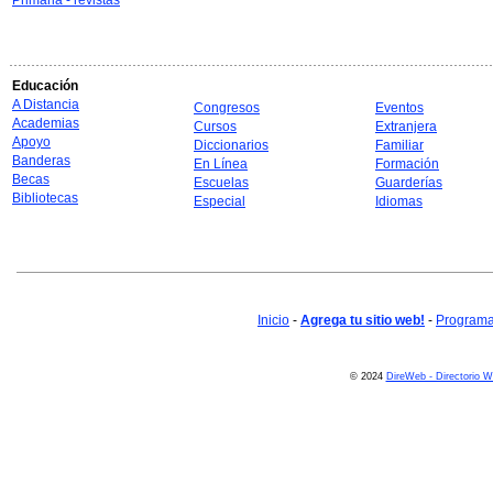
Primaria - revistas
Educación
A Distancia
Congresos
Eventos
Academias
Cursos
Extranjera
Apoyo
Diccionarios
Familiar
Banderas
En Línea
Formación
Becas
Escuelas
Guarderías
Bibliotecas
Especial
Idiomas
Inicio
-
Agrega tu sitio web!
-
Programa 
© 2024
DireWeb - Directorio 