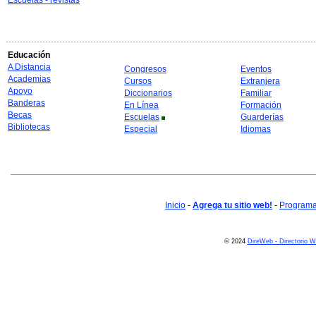
Escuelas - revistas
Educación
A Distancia
Congresos
Eventos
Academias
Cursos
Extranjera
Apoyo
Diccionarios
Familiar
Banderas
En Línea
Formación
Becas
Escuelas
Guarderías
Bibliotecas
Especial
Idiomas
Inicio
-
Agrega tu sitio web!
-
Programa 
© 2024
DireWeb - Directorio 