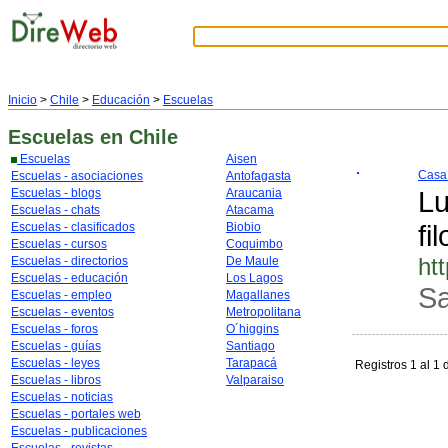
Inicio
>
Chile
>
Educación
>
Escuelas
Escuelas
en Chile
Escuelas
Aisen
Casa
Escuelas - asociaciones
Antofagasta
Lu
Escuelas - blogs
Araucania
Escuelas - chats
Atacama
fi
Escuelas - clasificados
Biobio
Escuelas - cursos
Coquimbo
ht
Escuelas - directorios
De Maule
Escuelas - educación
Los Lagos
Sa
Escuelas - empleo
Magallanes
Escuelas - eventos
Metropolitana
Escuelas - foros
O´higgins
Escuelas - guías
Santiago
Escuelas - leyes
Tarapacá
Registros 1 al 1 
Escuelas - libros
Valparaiso
Escuelas - noticias
Escuelas - portales web
Escuelas - publicaciones