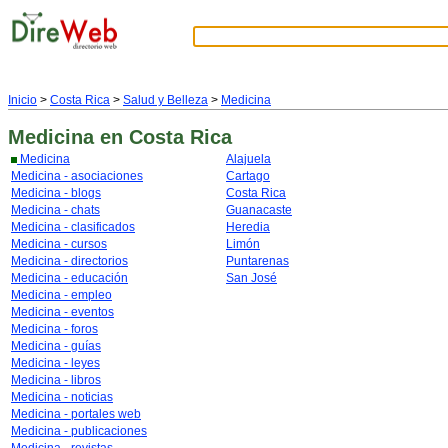
Inicio
>
Costa Rica
>
Salud y Belleza
>
Medicina
Medicina
en Costa Rica
Medicina
Alajuela
Medicina - asociaciones
Cartago
Medicina - blogs
Costa Rica
Medicina - chats
Guanacaste
Medicina - clasificados
Heredia
Medicina - cursos
Limón
Medicina - directorios
Puntarenas
Medicina - educación
San José
Medicina - empleo
Medicina - eventos
Medicina - foros
Medicina - guías
Medicina - leyes
Medicina - libros
Medicina - noticias
Medicina - portales web
Medicina - publicaciones