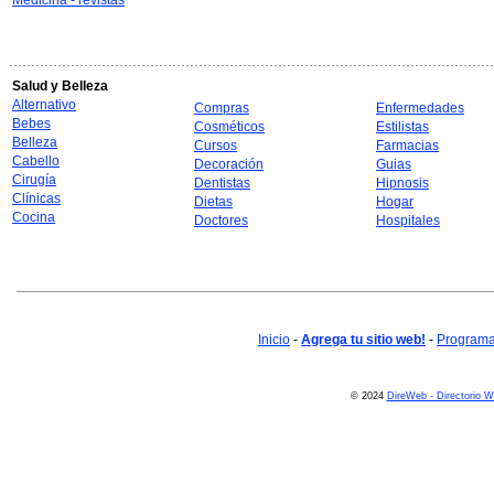
Medicina - revistas
Salud y Belleza
Alternativo
Compras
Enfermedades
Bebes
Cosméticos
Estilistas
Belleza
Cursos
Farmacias
Cabello
Decoración
Guias
Cirugía
Dentistas
Hipnosis
Clínicas
Dietas
Hogar
Cocina
Doctores
Hospitales
Inicio
-
Agrega tu sitio web!
-
Programa 
© 2024
DireWeb - Directorio 