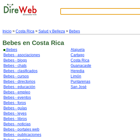
Inicio
>
Costa Rica
>
Salud y Belleza
>
Bebes
Bebes
en Costa Rica
Bebes
Alajuela
Bebes - asociaciones
Cartago
Bebes - blogs
Costa Rica
Bebes - chats
Guanacaste
Bebes - clasificados
Heredia
Bebes - cursos
Limón
Bebes - directorios
Puntarenas
Bebes - educación
San José
Bebes - empleo
Bebes - eventos
Bebes - foros
Bebes - guías
Bebes - leyes
Bebes - libros
Bebes - noticias
Bebes - portales web
Bebes - publicaciones