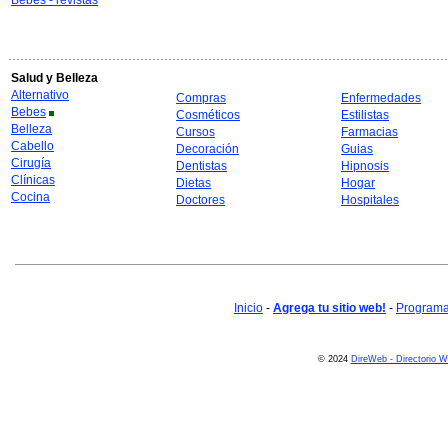
Bebes - revistas
Salud y Belleza
Alternativo
Compras
Enfermedades
Bebes
Cosméticos
Estilistas
Belleza
Cursos
Farmacias
Cabello
Decoración
Guias
Cirugía
Dentistas
Hipnosis
Clínicas
Dietas
Hogar
Cocina
Doctores
Hospitales
Inicio
-
Agrega tu sitio web!
-
Programa 
© 2024
DireWeb - Directorio 