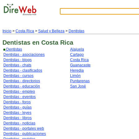
Inicio
>
Costa Rica
>
Salud y Belleza
>
Dentistas
Dentistas
en Costa Rica
Dentistas
Alajuela
Dentistas - asociaciones
Cartago
Dentistas - blogs
Costa Rica
Dentistas - chats
Guanacaste
Dentistas - clasificados
Heredia
Dentistas - cursos
Limón
Dentistas - directorios
Puntarenas
Dentistas - educación
San José
Dentistas - empleo
Dentistas - eventos
Dentistas - foros
Dentistas - guías
Dentistas - leyes
Dentistas - libros
Dentistas - noticias
Dentistas - portales web
Dentistas - publicaciones