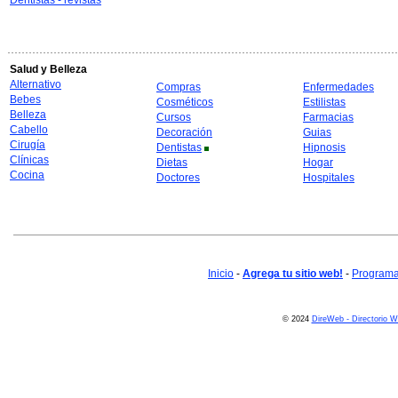
Dentistas - revistas
Salud y Belleza
Alternativo
Compras
Enfermedades
Bebes
Cosméticos
Estilistas
Belleza
Cursos
Farmacias
Cabello
Decoración
Guias
Cirugía
Dentistas
Hipnosis
Clínicas
Dietas
Hogar
Cocina
Doctores
Hospitales
Inicio
-
Agrega tu sitio web!
-
Programa 
© 2024
DireWeb - Directorio 