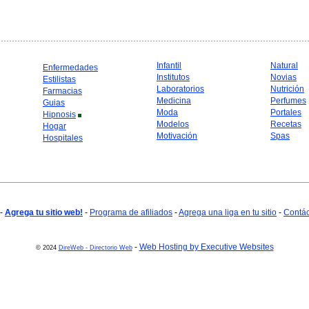
Infantil
Natural
Enfermedades
Institutos
Novias
Estilistas
Laboratorios
Nutrición
Farmacias
Medicina
Perfumes
Guias
Moda
Portales
Hipnosis
Modelos
Recetas
Hogar
Motivación
Spas
Hospitales
-
Agrega tu sitio web!
-
Programa de afiliados
-
Agrega una liga en tu sitio
-
Contá
-
Web Hosting by Executive Websites
© 2024
DireWeb - Directorio Web