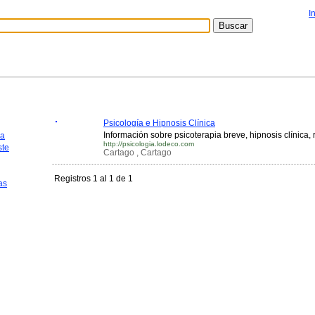
I
Psicología e Hipnosis Clínica
Información sobre psicoterapia breve, hipnosis clínica, r
ca
http://psicologia.lodeco.com
te
Cartago , Cartago
Registros 1 al 1 de 1
as