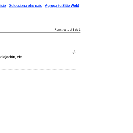
nicio
-
Selecciona otro país
-
Agrega tu Sitio Web!
Registros 1 al 1 de 1
elajación, etc.