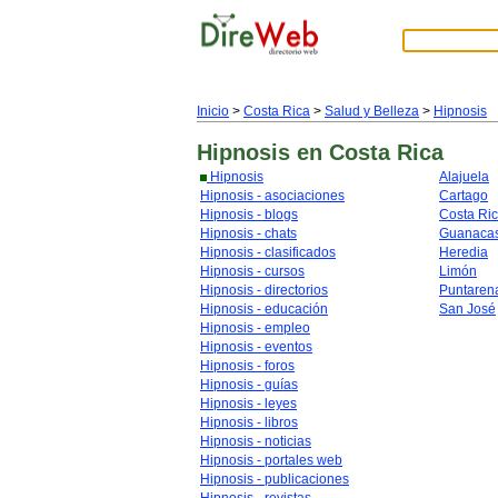
Inicio
>
Costa Rica
>
Salud y Belleza
>
Hipnosis
Hipnosis
en Costa Rica
Hipnosis
Alajuela
Hipnosis - asociaciones
Cartago
Hipnosis - blogs
Costa Ri
Hipnosis - chats
Guanacas
Hipnosis - clasificados
Heredia
Hipnosis - cursos
Limón
Hipnosis - directorios
Puntaren
Hipnosis - educación
San José
Hipnosis - empleo
Hipnosis - eventos
Hipnosis - foros
Hipnosis - guías
Hipnosis - leyes
Hipnosis - libros
Hipnosis - noticias
Hipnosis - portales web
Hipnosis - publicaciones