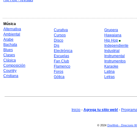
Hip Hop - revistas
Música
Alternativa
Curativa
Grupera
Ambiental
Cursos
Hawaiana
Arabe
Disco
Hip Hop
Bachata
Djs
Independiente
Blues
Electrónica
Industrial
Clases
Escuelas
Instrumental
Clásica
Fan Club
Instrumentos
Composición
Flamenco
Karaoke
Country
Foros
Latina
Cristiana
Gótica
Letras
Inicio
-
Agrega tu sitio web!
-
Programa 
© 2024
DireWeb - Directorio 