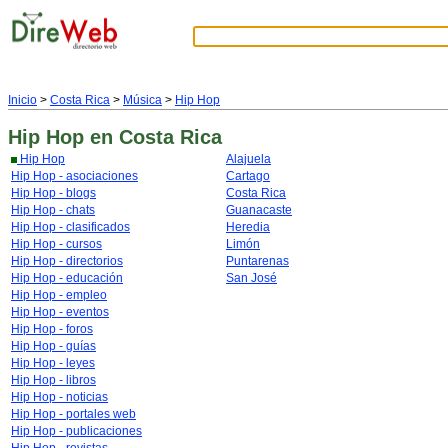
Inicio
>
Costa Rica
>
Música
>
Hip Hop
Hip Hop
en Costa Rica
Hip Hop
Alajuela
Hip Hop - asociaciones
Cartago
Hip Hop - blogs
Costa Rica
Hip Hop - chats
Guanacaste
Hip Hop - clasificados
Heredia
Hip Hop - cursos
Limón
Hip Hop - directorios
Puntarenas
Hip Hop - educación
San José
Hip Hop - empleo
Hip Hop - eventos
Hip Hop - foros
Hip Hop - guías
Hip Hop - leyes
Hip Hop - libros
Hip Hop - noticias
Hip Hop - portales web
Hip Hop - publicaciones