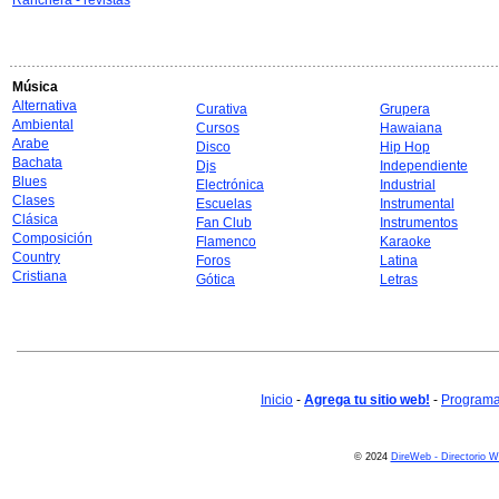
Ranchera - revistas
Música
Alternativa
Curativa
Grupera
Ambiental
Cursos
Hawaiana
Arabe
Disco
Hip Hop
Bachata
Djs
Independiente
Blues
Electrónica
Industrial
Clases
Escuelas
Instrumental
Clásica
Fan Club
Instrumentos
Composición
Flamenco
Karaoke
Country
Foros
Latina
Cristiana
Gótica
Letras
Inicio
-
Agrega tu sitio web!
-
Programa 
© 2024
DireWeb - Directorio 