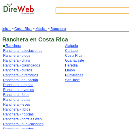
Inicio
>
Costa Rica
>
Música
>
Ranchera
Ranchera
en Costa Rica
Ranchera
Alajuela
Ranchera - asociaciones
Cartago
Ranchera - blogs
Costa Rica
Ranchera - chats
Guanacaste
Ranchera - clasificados
Heredia
Ranchera - cursos
Limón
Ranchera - directorios
Puntarenas
Ranchera - educación
San José
Ranchera - empleo
Ranchera - eventos
Ranchera - foros
Ranchera - guías
Ranchera - leyes
Ranchera - libros
Ranchera - noticias
Ranchera - portales web
Ranchera - publicaciones