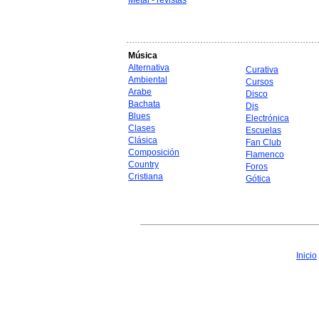
Metal - revistas
Música
Alternativa
Curativa
Ambiental
Cursos
Arabe
Disco
Bachata
Djs
Blues
Electrónica
Clases
Escuelas
Clásica
Fan Club
Composición
Flamenco
Country
Foros
Cristiana
Gótica
Inicio