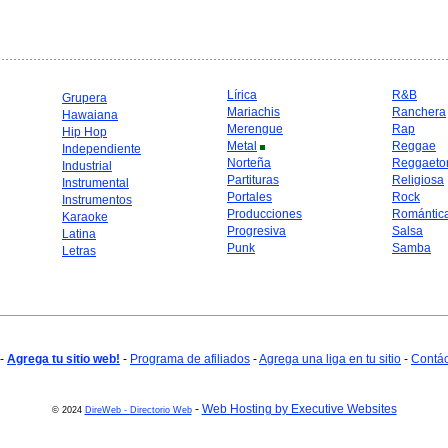
Lírica
R&B
Grupera
Mariachis
Ranchera
Hawaiana
Merengue
Rap
Hip Hop
Metal
Reggae
Independiente
Norteña
Reggaeto
Industrial
Partituras
Religiosa
Instrumental
Portales
Rock
Instrumentos
Producciones
Romántic
Karaoke
Progresiva
Salsa
Latina
Punk
Samba
Letras
-
Agrega tu sitio web!
-
Programa de afiliados
-
Agrega una liga en tu sitio
-
Contá
-
Web Hosting by Executive Websites
© 2024
DireWeb - Directorio Web