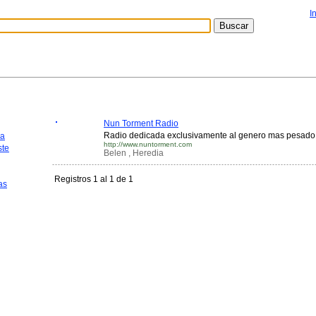
I
Nun Torment Radio
Radio dedicada exclusivamente al genero mas pesado d
ca
http://www.nuntorment.com
te
Belen , Heredia
Registros 1 al 1 de 1
as