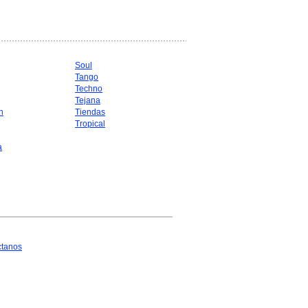
Soul
Tango
Techno
Tejana
n
Tiendas
Tropical
a
ctanos