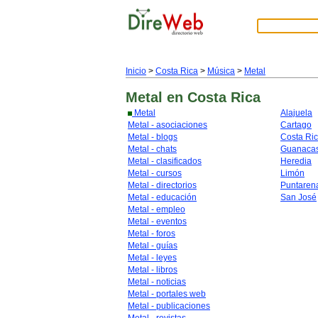
Inicio
>
Costa Rica
>
Música
>
Metal
Metal
en Costa Rica
Metal
Alajuela
Metal - asociaciones
Cartago
Metal - blogs
Costa Ri
Metal - chats
Guanacas
Metal - clasificados
Heredia
Metal - cursos
Limón
Metal - directorios
Puntaren
Metal - educación
San José
Metal - empleo
Metal - eventos
Metal - foros
Metal - guías
Metal - leyes
Metal - libros
Metal - noticias
Metal - portales web
Metal - publicaciones