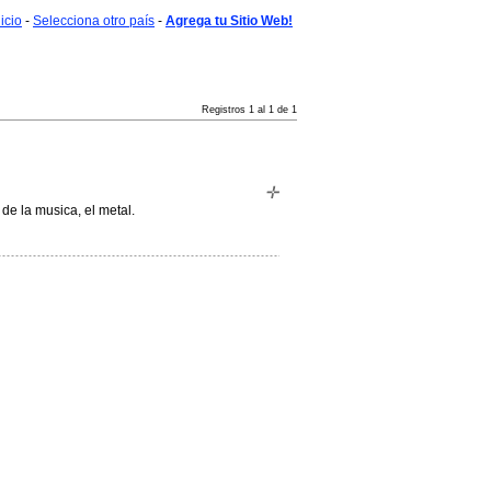
nicio
-
Selecciona otro país
-
Agrega tu Sitio Web!
Registros 1 al 1 de 1
e la musica, el metal.