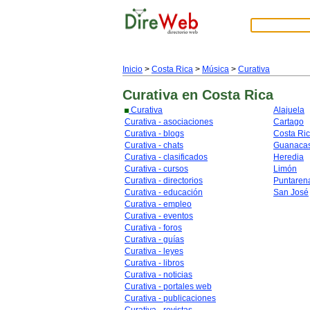
Inicio
>
Costa Rica
>
Música
>
Curativa
Curativa
en Costa Rica
Curativa
Alajuela
Curativa - asociaciones
Cartago
Curativa - blogs
Costa Ri
Curativa - chats
Guanacas
Curativa - clasificados
Heredia
Curativa - cursos
Limón
Curativa - directorios
Puntaren
Curativa - educación
San José
Curativa - empleo
Curativa - eventos
Curativa - foros
Curativa - guías
Curativa - leyes
Curativa - libros
Curativa - noticias
Curativa - portales web
Curativa - publicaciones