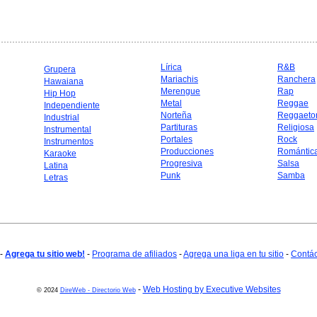
Lírica
R&B
Grupera
Mariachis
Ranchera
Hawaiana
Merengue
Rap
Hip Hop
Metal
Reggae
Independiente
Norteña
Reggaeto
Industrial
Partituras
Religiosa
Instrumental
Portales
Rock
Instrumentos
Producciones
Romántic
Karaoke
Progresiva
Salsa
Latina
Punk
Samba
Letras
-
Agrega tu sitio web!
-
Programa de afiliados
-
Agrega una liga en tu sitio
-
Contá
-
Web Hosting by Executive Websites
© 2024
DireWeb - Directorio Web