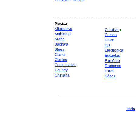
Curativa - revistas
Música
Alternativa
Curativa
Ambiental
Cursos
Arabe
Disco
Bachata
Djs
Blues
Electrónica
Clases
Escuelas
Clásica
Fan Club
Composición
Flamenco
Country
Foros
Cristiana
Gótica
Inicio