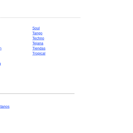
Soul
Tango
Techno
Tejana
n
Tiendas
Tropical
a
ctanos