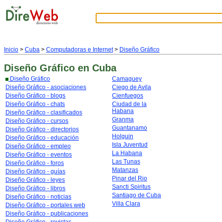
Inicio
>
Cuba
>
Computadoras e Internet
>
Diseño Gráfico
Diseño Gráfico
en Cuba
Diseño Gráfico
Camaguey
Diseño Gráfico - asociaciones
Ciego de Avila
Diseño Gráfico - blogs
Cienfuegos
Diseño Gráfico - chats
Ciudad de la
Habana
Diseño Gráfico - clasificados
Granma
Diseño Gráfico - cursos
Guantanamo
Diseño Gráfico - directorios
Holguin
Diseño Gráfico - educación
Isla Juventud
Diseño Gráfico - empleo
La Habana
Diseño Gráfico - eventos
Las Tunas
Diseño Gráfico - foros
Matanzas
Diseño Gráfico - guías
Pinar del Rio
Diseño Gráfico - leyes
Sancti Spiritus
Diseño Gráfico - libros
Santiago de Cuba
Diseño Gráfico - noticias
Villa Clara
Diseño Gráfico - portales web
Diseño Gráfico - publicaciones