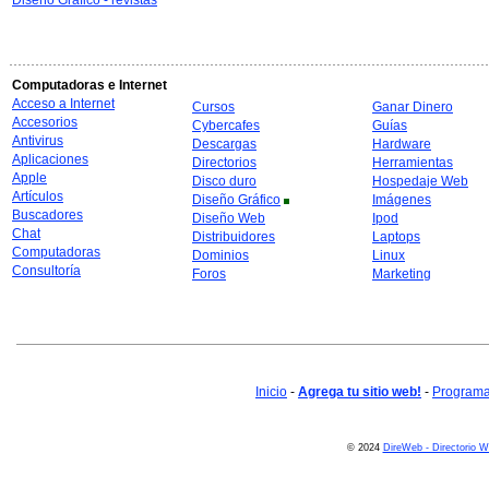
Diseño Gráfico - revistas
Computadoras e Internet
Acceso a Internet
Cursos
Ganar Dinero
Accesorios
Cybercafes
Guías
Antivirus
Descargas
Hardware
Aplicaciones
Directorios
Herramientas
Apple
Disco duro
Hospedaje Web
Artículos
Diseño Gráfico
Imágenes
Buscadores
Diseño Web
Ipod
Chat
Distribuidores
Laptops
Computadoras
Dominios
Linux
Consultoría
Foros
Marketing
Inicio
-
Agrega tu sitio web!
-
Programa 
© 2024
DireWeb - Directorio 