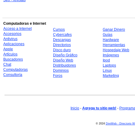
Seo - revistas
Computadoras e Internet
Acceso a Internet
Cursos
Ganar Dinero
Accesorios
Cybercafes
Guías
Antivirus
Descargas
Hardware
Aplicaciones
Directorios
Herramientas
Apple
Disco duro
Hospedaje Web
Artículos
Diseño Gráfico
Imágenes
Buscadores
Diseño Web
Ipod
Chat
Distribuidores
Laptops
Computadoras
Dominios
Linux
Consultoría
Foros
Marketing
Inicio
-
Agrega tu sitio web!
-
Programa 
© 2024
DireWeb - Directorio 