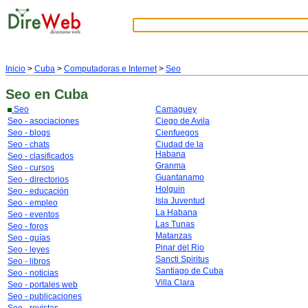
Inicio
>
Cuba
>
Computadoras e Internet
>
Seo
Seo
en Cuba
Seo
Camaguey
Seo - asociaciones
Ciego de Avila
Seo - blogs
Cienfuegos
Seo - chats
Ciudad de la
Habana
Seo - clasificados
Granma
Seo - cursos
Guantanamo
Seo - directorios
Holguin
Seo - educación
Isla Juventud
Seo - empleo
La Habana
Seo - eventos
Las Tunas
Seo - foros
Matanzas
Seo - guías
Pinar del Rio
Seo - leyes
Sancti Spiritus
Seo - libros
Santiago de Cuba
Seo - noticias
Villa Clara
Seo - portales web
Seo - publicaciones