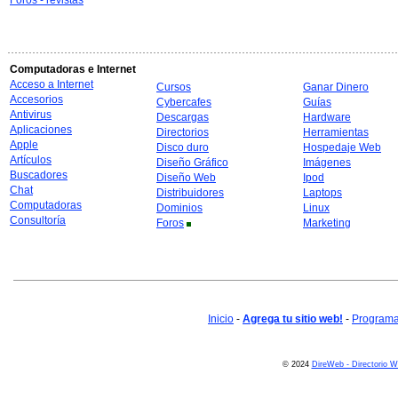
Foros - revistas
Computadoras e Internet
Acceso a Internet
Cursos
Ganar Dinero
Accesorios
Cybercafes
Guías
Antivirus
Descargas
Hardware
Aplicaciones
Directorios
Herramientas
Apple
Disco duro
Hospedaje Web
Artículos
Diseño Gráfico
Imágenes
Buscadores
Diseño Web
Ipod
Chat
Distribuidores
Laptops
Computadoras
Dominios
Linux
Consultoría
Foros
Marketing
Inicio
-
Agrega tu sitio web!
-
Programa 
© 2024
DireWeb - Directorio 