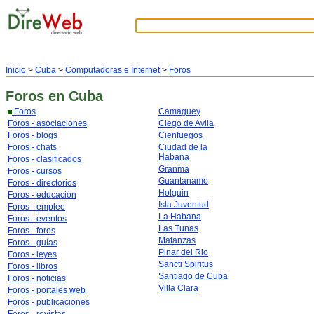
Inicio
>
Cuba
>
Computadoras e Internet
>
Foros
Foros
en Cuba
Foros
Camaguey
Foros - asociaciones
Ciego de Avila
Foros - blogs
Cienfuegos
Foros - chats
Ciudad de la
Habana
Foros - clasificados
Granma
Foros - cursos
Guantanamo
Foros - directorios
Holguin
Foros - educación
Isla Juventud
Foros - empleo
La Habana
Foros - eventos
Las Tunas
Foros - foros
Matanzas
Foros - guías
Pinar del Rio
Foros - leyes
Sancti Spiritus
Foros - libros
Santiago de Cuba
Foros - noticias
Villa Clara
Foros - portales web
Foros - publicaciones