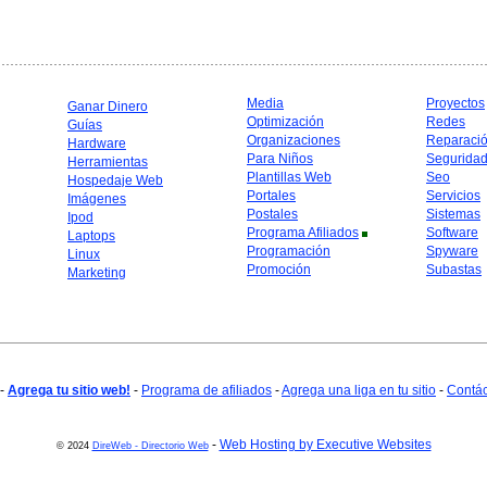
Media
Proyectos
Ganar Dinero
Optimización
Redes
Guías
Organizaciones
Reparaci
Hardware
Para Niños
Segurida
Herramientas
Plantillas Web
Seo
Hospedaje Web
Portales
Servicios
Imágenes
Postales
Sistemas
Ipod
Programa Afiliados
Software
Laptops
Programación
Spyware
Linux
Promoción
Subastas
Marketing
-
Agrega tu sitio web!
-
Programa de afiliados
-
Agrega una liga en tu sitio
-
Contá
-
Web Hosting by Executive Websites
© 2024
DireWeb - Directorio Web