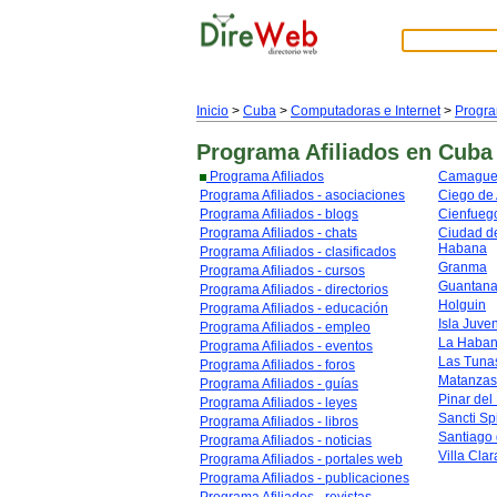
Inicio
>
Cuba
>
Computadoras e Internet
>
Progra
Programa Afiliados
en Cuba
Programa Afiliados
Camague
Programa Afiliados - asociaciones
Ciego de 
Programa Afiliados - blogs
Cienfueg
Programa Afiliados - chats
Ciudad de
Habana
Programa Afiliados - clasificados
Granma
Programa Afiliados - cursos
Guantan
Programa Afiliados - directorios
Holguin
Programa Afiliados - educación
Isla Juve
Programa Afiliados - empleo
La Haba
Programa Afiliados - eventos
Las Tuna
Programa Afiliados - foros
Matanzas
Programa Afiliados - guías
Pinar del
Programa Afiliados - leyes
Sancti Spi
Programa Afiliados - libros
Santiago
Programa Afiliados - noticias
Villa Clar
Programa Afiliados - portales web
Programa Afiliados - publicaciones