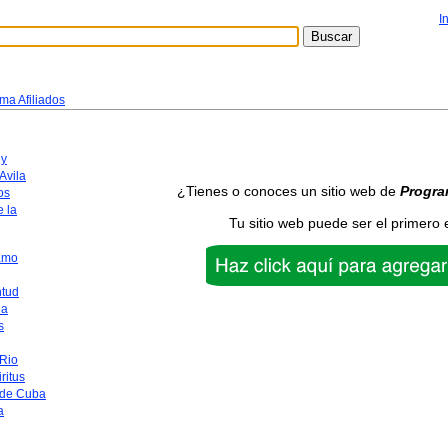
I
ma Afiliados
y
Avila
¿Tienes o conoces un sitio web de
Progra
os
 la
Tu sitio web puede ser el primero 
amo
ntud
na
s
 Rio
ritus
 de Cuba
a