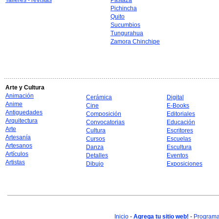
Talleres - revistas
Pastaza
Pichincha
Quito
Sucumbios
Tungurahua
Zamora Chinchipe
Arte y Cultura
Animación
Cerámica
Digital
Anime
Cine
E-Books
Antiguedades
Composición
Editoriales
Arquitectura
Convocatorias
Educación
Arte
Cultura
Escritores
Artesanía
Cursos
Escuelas
Artesanos
Danza
Escultura
Artículos
Detalles
Eventos
Artistas
Dibujo
Exposiciones
Inicio
-
Agrega tu sitio web!
-
Programa 