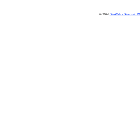
© 2024
DireWeb - Directorio 