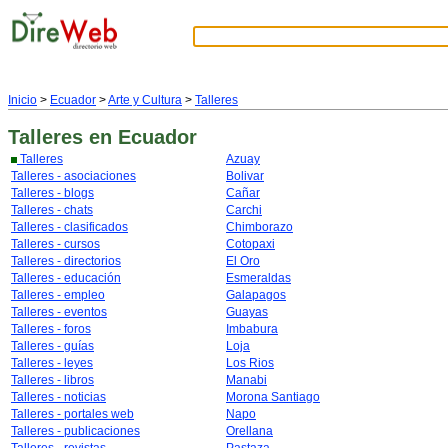
Inicio
>
Ecuador
>
Arte y Cultura
>
Talleres
Talleres
en Ecuador
Talleres
Azuay
Talleres - asociaciones
Bolivar
Talleres - blogs
Cañar
Talleres - chats
Carchi
Talleres - clasificados
Chimborazo
Talleres - cursos
Cotopaxi
Talleres - directorios
El Oro
Talleres - educación
Esmeraldas
Talleres - empleo
Galapagos
Talleres - eventos
Guayas
Talleres - foros
Imbabura
Talleres - guías
Loja
Talleres - leyes
Los Rios
Talleres - libros
Manabi
Talleres - noticias
Morona Santiago
Talleres - portales web
Napo
Talleres - publicaciones
Orellana