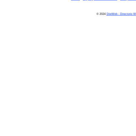
© 2024
DireWeb - Directorio 