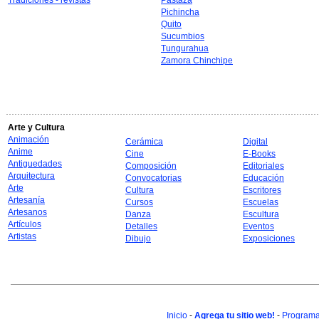
Tradiciones - revistas
Pastaza
Pichincha
Quito
Sucumbios
Tungurahua
Zamora Chinchipe
Arte y Cultura
Animación
Cerámica
Digital
Anime
Cine
E-Books
Antiguedades
Composición
Editoriales
Arquitectura
Convocatorias
Educación
Arte
Cultura
Escritores
Artesanía
Cursos
Escuelas
Artesanos
Danza
Escultura
Artículos
Detalles
Eventos
Artistas
Dibujo
Exposiciones
Inicio
-
Agrega tu sitio web!
-
Programa 