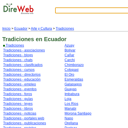
Inicio
>
Ecuador
>
Arte y Cultura
>
Tradiciones
Tradiciones
en Ecuador
Tradiciones
Azuay
Tradiciones - asociaciones
Bolivar
Tradiciones - blogs
Cañar
Tradiciones - chats
Carchi
Tradiciones - clasificados
Chimborazo
Tradiciones - cursos
Cotopaxi
Tradiciones - directorios
El Oro
Tradiciones - educación
Esmeraldas
Tradiciones - empleo
Galapagos
Tradiciones - eventos
Guayas
Tradiciones - foros
Imbabura
Tradiciones - guías
Loja
Tradiciones - leyes
Los Rios
Tradiciones - libros
Manabi
Tradiciones - noticias
Morona Santiago
Tradiciones - portales web
Napo
Tradiciones - publicaciones
Orellana