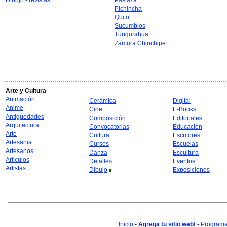
Dibujo - revistas
Pastaza
Pichincha
Quito
Sucumbios
Tungurahua
Zamora Chinchipe
Arte y Cultura
Animación
Cerámica
Digital
Anime
Cine
E-Books
Antiguedades
Composición
Editoriales
Arquitectura
Convocatorias
Educación
Arte
Cultura
Escritores
Artesanía
Cursos
Escuelas
Artesanos
Danza
Escultura
Artículos
Detalles
Eventos
Artistas
Dibujo
Exposiciones
Inicio
-
Agrega tu sitio web!
-
Programa 