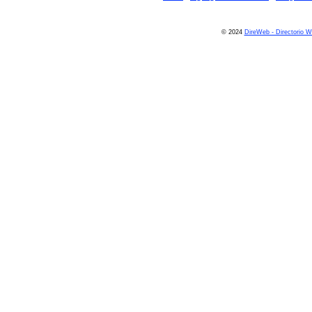
© 2024
DireWeb - Directorio 