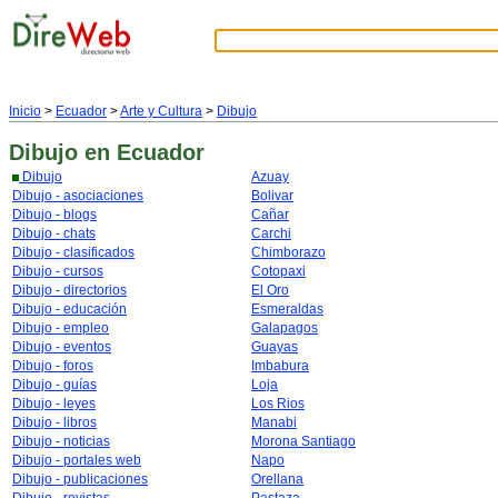
Inicio
>
Ecuador
>
Arte y Cultura
>
Dibujo
Dibujo
en Ecuador
Dibujo
Azuay
Dibujo - asociaciones
Bolivar
Dibujo - blogs
Cañar
Dibujo - chats
Carchi
Dibujo - clasificados
Chimborazo
Dibujo - cursos
Cotopaxi
Dibujo - directorios
El Oro
Dibujo - educación
Esmeraldas
Dibujo - empleo
Galapagos
Dibujo - eventos
Guayas
Dibujo - foros
Imbabura
Dibujo - guías
Loja
Dibujo - leyes
Los Rios
Dibujo - libros
Manabi
Dibujo - noticias
Morona Santiago
Dibujo - portales web
Napo
Dibujo - publicaciones
Orellana