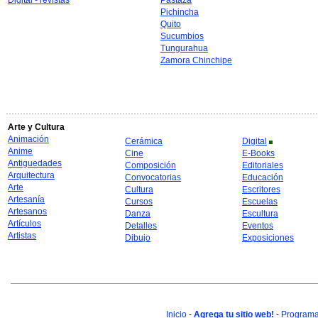
Digital - revistas
Pastaza
Pichincha
Quito
Sucumbios
Tungurahua
Zamora Chinchipe
Arte y Cultura
Animación
Cerámica
Digital
Anime
Cine
E-Books
Antiguedades
Composición
Editoriales
Arquitectura
Convocatorias
Educación
Arte
Cultura
Escritores
Artesanía
Cursos
Escuelas
Artesanos
Danza
Escultura
Artículos
Detalles
Eventos
Artistas
Dibujo
Exposiciones
Inicio
-
Agrega tu sitio web!
-
Programa 