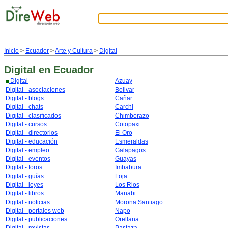
Inicio
>
Ecuador
>
Arte y Cultura
>
Digital
Digital
en Ecuador
Digital
Azuay
Digital - asociaciones
Bolivar
Digital - blogs
Cañar
Digital - chats
Carchi
Digital - clasificados
Chimborazo
Digital - cursos
Cotopaxi
Digital - directorios
El Oro
Digital - educación
Esmeraldas
Digital - empleo
Galapagos
Digital - eventos
Guayas
Digital - foros
Imbabura
Digital - guías
Loja
Digital - leyes
Los Rios
Digital - libros
Manabi
Digital - noticias
Morona Santiago
Digital - portales web
Napo
Digital - publicaciones
Orellana