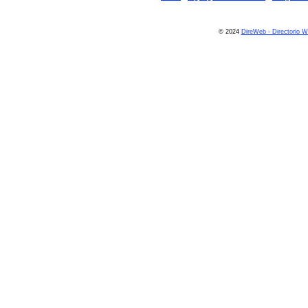
© 2024
DireWeb - Directorio 