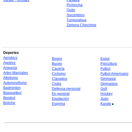
Karate - revistas
Pastaza
Pichincha
Quito
Sucumbios
Tungurahua
Zamora Chinchipe
Deportes
Aerobics
Boxeo
Esqui
Ajedrez
Buceo
Fisicultura
Arquería
Cacería
Futbol
Artes Marciales
Ciclismo
Futbol Americano
Atletismo
Clavados
Gimnasia
Automovilismo
Clubs
Gimnasios
Badminton
Defensa personal
Golf
Basquetbol
En general
Hockey
Beisbol
Equitación
Judo
Boliche
Esgrima
Karate