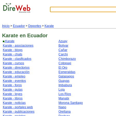
Inicio
>
Ecuador
>
Deportes
>
Karate
Karate
en Ecuador
Karate
Azuay
Karate - asociaciones
Bolivar
Karate - blogs
Cañar
Karate - chats
Carchi
Karate - clasificados
Chimborazo
Karate - cursos
Cotopaxi
Karate - directorios
El Oro
Karate - educación
Esmeraldas
Karate - empleo
Galapagos
Karate - eventos
Guayas
Karate - foros
Imbabura
Karate - guías
Loja
Karate - leyes
Los Rios
Karate - libros
Manabi
Karate - noticias
Morona Santiago
Karate - portales web
Napo
Karate - publicaciones
Orellana