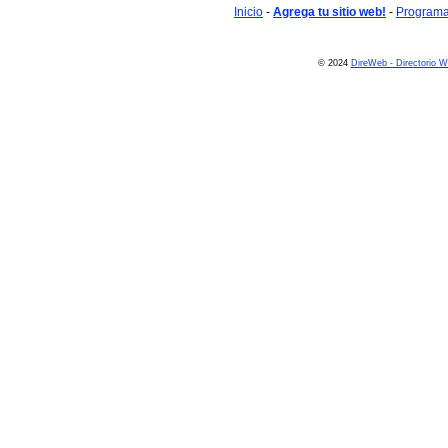
Inicio
-
Agrega tu sitio web!
-
Programa 
© 2024
DireWeb - Directorio 