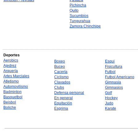
Windsurf - revistas
Pastaza
Pichincha
Quito
Sucumbios
Tungurahua
Zamora Chinchipe
Deportes
Aerobics
Boxeo
Esqui
Ajedrez
Buceo
Fisicultura
Arquería
Cacería
Futbol
Artes Marciales
Ciclismo
Futbol Americano
Atletismo
Clavados
Gimnasia
Automovilismo
Clubs
Gimnasios
Badminton
Defensa personal
Golf
Basquetbol
En general
Hockey
Beisbol
Equitación
Judo
Boliche
Esgrima
Karate