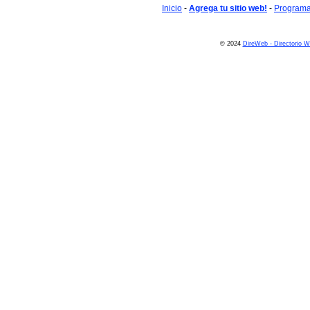
Inicio
-
Agrega tu sitio web!
-
Programa 
© 2024
DireWeb - Directorio 