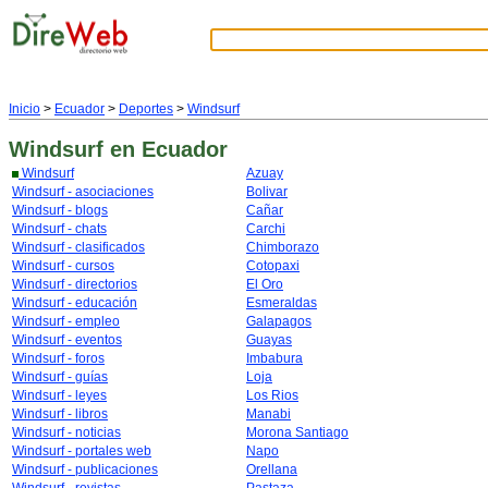
Inicio
>
Ecuador
>
Deportes
>
Windsurf
Windsurf
en Ecuador
Windsurf
Azuay
Windsurf - asociaciones
Bolivar
Windsurf - blogs
Cañar
Windsurf - chats
Carchi
Windsurf - clasificados
Chimborazo
Windsurf - cursos
Cotopaxi
Windsurf - directorios
El Oro
Windsurf - educación
Esmeraldas
Windsurf - empleo
Galapagos
Windsurf - eventos
Guayas
Windsurf - foros
Imbabura
Windsurf - guías
Loja
Windsurf - leyes
Los Rios
Windsurf - libros
Manabi
Windsurf - noticias
Morona Santiago
Windsurf - portales web
Napo
Windsurf - publicaciones
Orellana