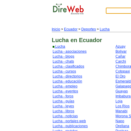
Inicio
>
Ecuador
>
Deportes
>
Lucha
Lucha
en Ecuador
Lucha
Azuay
Lucha - asociaciones
Bolivar
Lucha - blogs
Cañar
Lucha - chats
Carchi
Lucha - clasificados
Chimbor
Lucha - cursos
Cotopaxi
Lucha - directorios
El Oro
Lucha - educación
Esmerald
Lucha - empleo
Galapag
Lucha - eventos
Guayas
Lucha - foros
Imbabura
Lucha - guías
Loja
Lucha - leyes
Los Rios
Lucha - libros
Manabi
Lucha - noticias
Morona S
Lucha - portales web
Napo
Lucha - publicaciones
Orellana