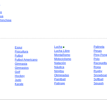
a
os
hua
hinchipe
Lucha
Patineta
Esqui
Lucha Libre
Pesas
Fisicultura
Montañismo
Ping Pon
Futbol
Motociclismo
Polo
Futbol Americano
Natación
Racquetba
Gimnasia
Náutica
Ropa
Gimnasios
Ninjitsu
Rugby
Golf
Olimpiadas
Snowboar
Hockey
Paintball
Softball
Judo
Patinaje
Squash
Karate