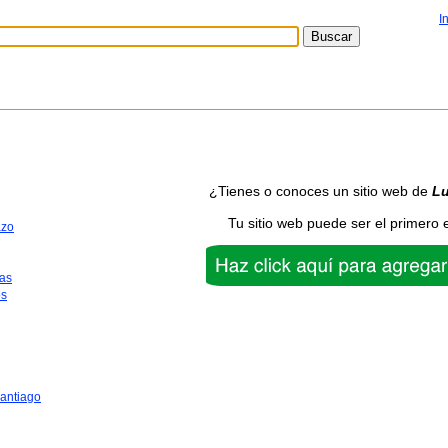
I
¿Tienes o conoces un sitio web de
L
Tu sitio web puede ser el primero 
azo
as
os
antiago