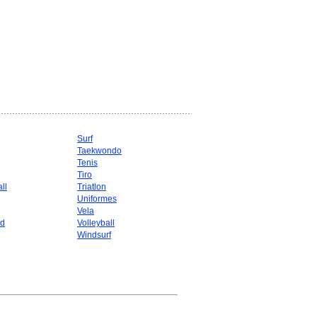
Surf
Taekwondo
g
Tenis
Tiro
ll
Triatlon
Uniformes
Vela
d
Volleyball
Windsurf