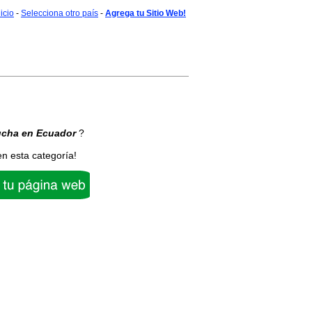
nicio
-
Selecciona otro país
-
Agrega tu Sitio Web!
ucha
en Ecuador
?
en esta categoría!