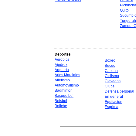
Lucha - revistas
Pastaza
Pichinch
Quito
Sucumbi
Tungura
Zamora C
Deportes
Aerobics
Boxeo
Ajedrez
Buceo
Arquería
Cacería
Artes Marciales
Ciclismo
Atletismo
Clavados
Automovilismo
Clubs
Badminton
Defensa personal
Basquetbol
En general
Beisbol
Equitación
Boliche
Esgrima