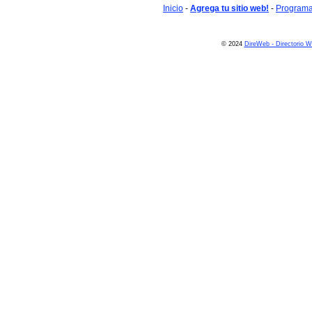
Inicio
-
Agrega tu sitio web!
-
Programa 
© 2024
DireWeb - Directorio 