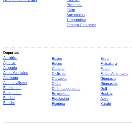
Olimpiadas - revistas
Pastaza
Pichincha
Quito
Sucumbios
Tungurahua
Zamora Chinchipe
Deportes
Aerobics
Boxeo
Esqui
Ajedrez
Buceo
Fisicultura
Arquería
Cacería
Futbol
Artes Marciales
Ciclismo
Futbol Americano
Atletismo
Clavados
Gimnasia
Automovilismo
Clubs
Gimnasios
Badminton
Defensa personal
Golf
Basquetbol
En general
Hockey
Beisbol
Equitación
Judo
Boliche
Esgrima
Karate