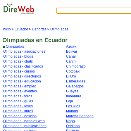
Inicio
>
Ecuador
>
Deportes
>
Olimpiadas
Olimpiadas
en Ecuador
Olimpiadas
Azuay
Olimpiadas - asociaciones
Bolivar
Olimpiadas - blogs
Cañar
Olimpiadas - chats
Carchi
Olimpiadas - clasificados
Chimborazo
Olimpiadas - cursos
Cotopaxi
Olimpiadas - directorios
El Oro
Olimpiadas - educación
Esmeraldas
Olimpiadas - empleo
Galapagos
Olimpiadas - eventos
Guayas
Olimpiadas - foros
Imbabura
Olimpiadas - guías
Loja
Olimpiadas - leyes
Los Rios
Olimpiadas - libros
Manabi
Olimpiadas - noticias
Morona Santiago
Olimpiadas - portales web
Napo
Olimpiadas - publicaciones
Orellana