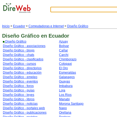
Inicio
>
Ecuador
>
Computadoras e Internet
>
Diseño Gráfico
Diseño Gráfico
en Ecuador
Diseño Gráfico
Azuay
Diseño Gráfico - asociaciones
Bolivar
Diseño Gráfico - blogs
Cañar
Diseño Gráfico - chats
Carchi
Diseño Gráfico - clasificados
Chimborazo
Diseño Gráfico - cursos
Cotopaxi
Diseño Gráfico - directorios
El Oro
Diseño Gráfico - educación
Esmeraldas
Diseño Gráfico - empleo
Galapagos
Diseño Gráfico - eventos
Guayas
Diseño Gráfico - foros
Imbabura
Diseño Gráfico - guías
Loja
Diseño Gráfico - leyes
Los Rios
Diseño Gráfico - libros
Manabi
Diseño Gráfico - noticias
Morona Santiago
Diseño Gráfico - portales web
Napo
Diseño Gráfico - publicaciones
Orellana