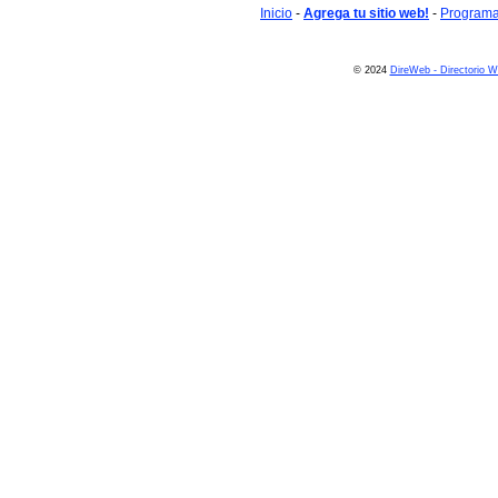
Inicio
-
Agrega tu sitio web!
-
Programa 
© 2024
DireWeb - Directorio 