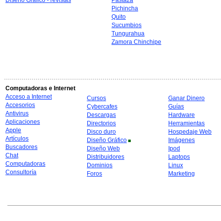
Diseño Gráfico - revistas
Pastaza
Pichincha
Quito
Sucumbios
Tungurahua
Zamora Chinchipe
Computadoras e Internet
Acceso a Internet
Cursos
Ganar Dinero
Accesorios
Cybercafes
Guías
Antivirus
Descargas
Hardware
Aplicaciones
Directorios
Herramientas
Apple
Disco duro
Hospedaje Web
Artículos
Diseño Gráfico
Imágenes
Buscadores
Diseño Web
Ipod
Chat
Distribuidores
Laptops
Computadoras
Dominios
Linux
Consultoría
Foros
Marketing