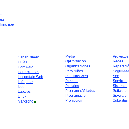
a
os
hua
hinchipe
Media
Proyectos
Ganar Dinero
Optimización
Redes
Guías
Organizaciones
Reparaci
Hardware
Para Niños
Segurida
Herramientas
Plantillas Web
Seo
Hospedaje Web
Portales
Servicios
Imágenes
Postales
Sistemas
Ipod
Programa Afiliados
Software
Laptops
Programación
Spyware
Linux
Promoción
Subastas
Marketing