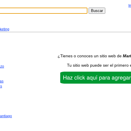
I
keting
¿Tienes o conoces un sitio web de
Mar
Tu sitio web puede ser el primero 
azo
as
os
antiago