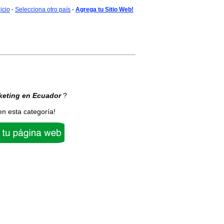
nicio
-
Selecciona otro país
-
Agrega tu Sitio Web!
keting
en Ecuador
?
en esta categoría!