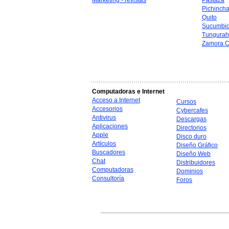
Marketing - revistas
Pastaza
Pichinch
Quito
Sucumbi
Tungura
Zamora C
Computadoras e Internet
Acceso a Internet
Cursos
Accesorios
Cybercafes
Antivirus
Descargas
Aplicaciones
Directorios
Apple
Disco duro
Artículos
Diseño Gráfico
Buscadores
Diseño Web
Chat
Distribuidores
Computadoras
Dominios
Consultoría
Foros