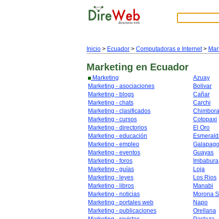
Inicio
>
Ecuador
>
Computadoras e Internet
>
Mar
Marketing
en Ecuador
Marketing
Azuay
Marketing - asociaciones
Bolivar
Marketing - blogs
Cañar
Marketing - chats
Carchi
Marketing - clasificados
Chimbor
Marketing - cursos
Cotopaxi
Marketing - directorios
El Oro
Marketing - educación
Esmerald
Marketing - empleo
Galapag
Marketing - eventos
Guayas
Marketing - foros
Imbabura
Marketing - guías
Loja
Marketing - leyes
Los Rios
Marketing - libros
Manabi
Marketing - noticias
Morona S
Marketing - portales web
Napo
Marketing - publicaciones
Orellana