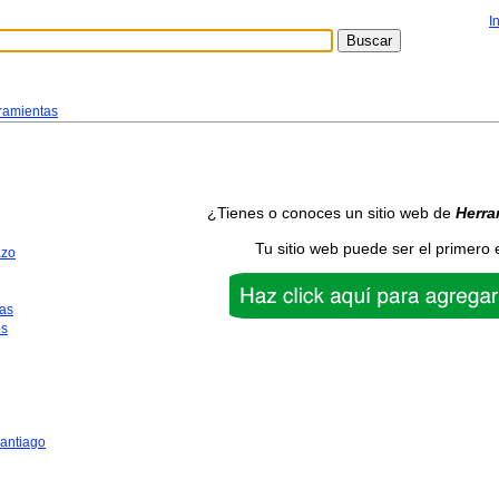
I
ramientas
¿Tienes o conoces un sitio web de
Herra
Tu sitio web puede ser el primero 
azo
as
os
antiago