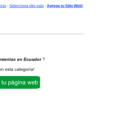
nicio
-
Selecciona otro país
-
Agrega tu Sitio Web!
mientas
en Ecuador
?
en esta categoría!