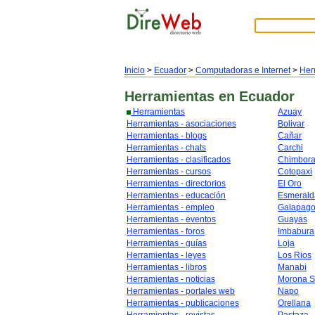
Inicio
>
Ecuador
>
Computadoras e Internet
>
Her
Herramientas
en Ecuador
Herramientas
Azuay
Herramientas - asociaciones
Bolivar
Herramientas - blogs
Cañar
Herramientas - chats
Carchi
Herramientas - clasificados
Chimbor
Herramientas - cursos
Cotopaxi
Herramientas - directorios
El Oro
Herramientas - educación
Esmerald
Herramientas - empleo
Galapag
Herramientas - eventos
Guayas
Herramientas - foros
Imbabura
Herramientas - guías
Loja
Herramientas - leyes
Los Rios
Herramientas - libros
Manabi
Herramientas - noticias
Morona S
Herramientas - portales web
Napo
Herramientas - publicaciones
Orellana