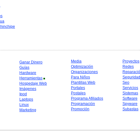
a
os
hua
hinchipe
Media
Proyectos
Ganar Dinero
Optimización
Redes
Guías
Organizaciones
Reparaci
Hardware
Para Niños
Segurida
Herramientas
Plantillas Web
Seo
Hospedaje Web
Portales
Servicios
Imágenes
Postales
Sistemas
Ipod
Programa Afiliados
Software
Laptops
Programación
Spyware
Linux
Promoción
Subastas
Marketing