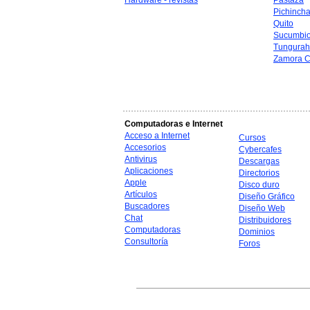
Hardware - revistas
Pastaza
Pichinch
Quito
Sucumbi
Tungura
Zamora C
Computadoras e Internet
Acceso a Internet
Cursos
Accesorios
Cybercafes
Antivirus
Descargas
Aplicaciones
Directorios
Apple
Disco duro
Artículos
Diseño Gráfico
Buscadores
Diseño Web
Chat
Distribuidores
Computadoras
Dominios
Consultoría
Foros