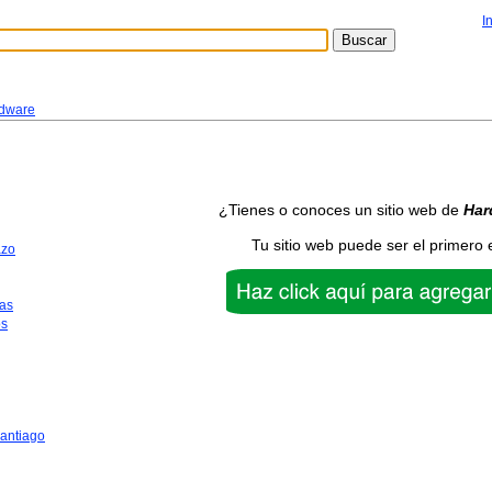
I
dware
¿Tienes o conoces un sitio web de
Har
Tu sitio web puede ser el primero 
azo
as
os
antiago