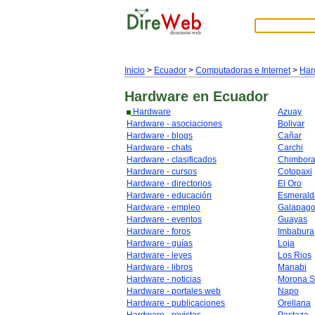
Inicio
>
Ecuador
>
Computadoras e Internet
>
Har
Hardware
en Ecuador
Hardware
Azuay
Hardware - asociaciones
Bolivar
Hardware - blogs
Cañar
Hardware - chats
Carchi
Hardware - clasificados
Chimbor
Hardware - cursos
Cotopaxi
Hardware - directorios
El Oro
Hardware - educación
Esmerald
Hardware - empleo
Galapag
Hardware - eventos
Guayas
Hardware - foros
Imbabura
Hardware - guías
Loja
Hardware - leyes
Los Rios
Hardware - libros
Manabi
Hardware - noticias
Morona S
Hardware - portales web
Napo
Hardware - publicaciones
Orellana