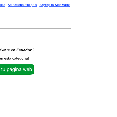
nicio
-
Selecciona otro país
-
Agrega tu Sitio Web!
dware
en Ecuador
?
en esta categoría!