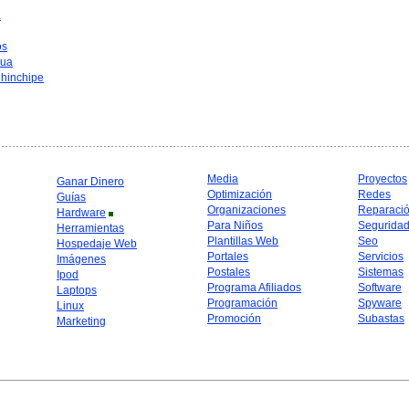
a
os
hua
hinchipe
Media
Proyectos
Ganar Dinero
Optimización
Redes
Guías
Organizaciones
Reparaci
Hardware
Para Niños
Segurida
Herramientas
Plantillas Web
Seo
Hospedaje Web
Portales
Servicios
Imágenes
Postales
Sistemas
Ipod
Programa Afiliados
Software
Laptops
Programación
Spyware
Linux
Promoción
Subastas
Marketing