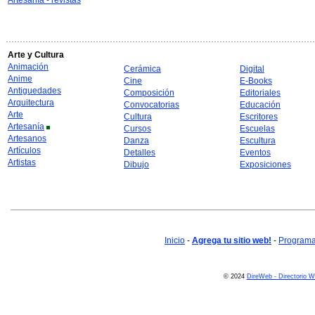
Artesanía - revistas
Arte y Cultura
Animación
Cerámica
Digital
Anime
Cine
E-Books
Antiguedades
Composición
Editoriales
Arquitectura
Convocatorias
Educación
Arte
Cultura
Escritores
Artesanía
Cursos
Escuelas
Artesanos
Danza
Escultura
Artículos
Detalles
Eventos
Artistas
Dibujo
Exposiciones
Inicio
-
Agrega tu sitio web!
-
Programa 
© 2024
DireWeb - Directorio 