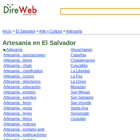
Inicio
>
El Salvador
>
Arte y Cultura
>
Artesanía
Artesanía
en El Salvador
Artesanía
Ahuachapán
Artesanía - asociaciones
Cabañas
Artesanía - blogs
Chalatenango
Artesanía - chats
Cuscatlán
Artesanía - clasificados
La Libertad
Artesanía - cursos
La Paz
Artesanía - directorios
La Union
Artesanía - educación
Morazán
Artesanía - empleo
San Miguel
Artesanía - eventos
San Salvador
Artesanía - foros
San Vicente
Artesanía - guías
Santa Ana
Artesanía - leyes
Sonsonate
Artesanía - libros
Usulután
Artesanía - noticias
Artesanía - portales web
Artesanía - publicaciones