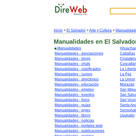
Inicio
>
El Salvador
>
Arte y Cultura
>
Manualidad
Manualidades
en El Salvado
Manualidades
Ahuacha
Manualidades - asociaciones
Cabañas
Manualidades - blogs
Chalaten
Manualidades - chats
Cuscatlá
Manualidades - clasificados
La Libert
Manualidades - cursos
La Paz
Manualidades - directorios
La Union
Manualidades - educación
Morazán
Manualidades - empleo
San Migu
Manualidades - eventos
San Salv
Manualidades - foros
San Vice
Manualidades - guías
Santa An
Manualidades - leyes
Sonsonat
Manualidades - libros
Usulután
Manualidades - noticias
Manualidades - portales web
Manualidades - publicaciones