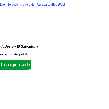
nicio
-
Selecciona otro país
-
Agrega tu Sitio Web!
idades
en El Salvador
?
en esta categoría!