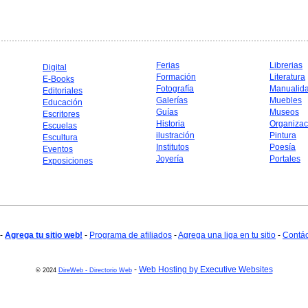
Ferias
Librerias
Digital
Formación
Literatura
E-Books
Fotografía
Manualid
Editoriales
Galerías
Muebles
Educación
Guías
Museos
Escritores
Historia
Organizac
Escuelas
ilustración
Pintura
Escultura
Institutos
Poesía
Eventos
Joyería
Portales
Exposiciones
-
Agrega tu sitio web!
-
Programa de afiliados
-
Agrega una liga en tu sitio
-
Contá
-
Web Hosting by Executive Websites
© 2024
DireWeb - Directorio Web