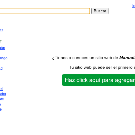
I
es
r
pán
¿Tienes o conoces un sitio web de
Manual
ango
n
Tu sitio web puede ser el primero 
ad
el
ador
nte
a
e