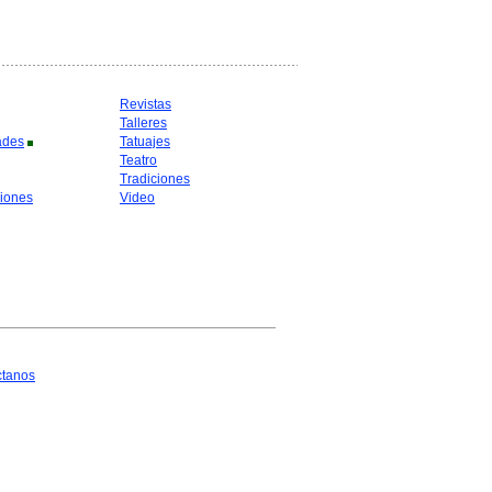
Revistas
Talleres
ades
Tatuajes
Teatro
Tradiciones
iones
Video
ctanos