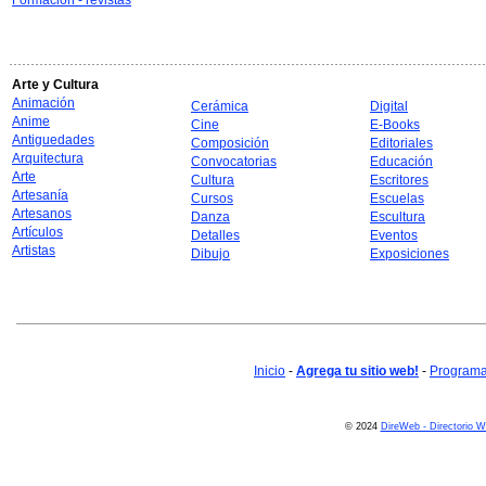
Formación - revistas
Arte y Cultura
Animación
Cerámica
Digital
Anime
Cine
E-Books
Antiguedades
Composición
Editoriales
Arquitectura
Convocatorias
Educación
Arte
Cultura
Escritores
Artesanía
Cursos
Escuelas
Artesanos
Danza
Escultura
Artículos
Detalles
Eventos
Artistas
Dibujo
Exposiciones
Inicio
-
Agrega tu sitio web!
-
Programa 
© 2024
DireWeb - Directorio 