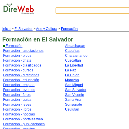
Inicio
>
El Salvador
>
Arte y Cultura
>
Formación
Formación
en El Salvador
Formación
Ahuachapán
Formación - asociaciones
Cabañas
Formación - blogs
Chalatenango
Formación - chats
Cuscatlán
Formación - clasificados
La Libertad
Formación - cursos
La Paz
Formación - directorios
La Union
Formación - educación
Morazán
Formación - empleo
San Miguel
Formación - eventos
San Salvador
Formación - foros
San Vicente
Formación - guías
Santa Ana
Formación - leyes
Sonsonate
Formación - libros
Usulután
Formación - noticias
Formación - portales web
Formación - publicaciones