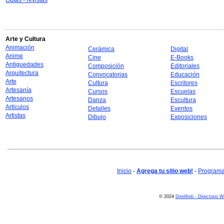
Guías - revistas
Arte y Cultura
Animación
Cerámica
Digital
Anime
Cine
E-Books
Antiguedades
Composición
Editoriales
Arquitectura
Convocatorias
Educación
Arte
Cultura
Escritores
Artesanía
Cursos
Escuelas
Artesanos
Danza
Escultura
Artículos
Detalles
Eventos
Artistas
Dibujo
Exposiciones
Inicio
-
Agrega tu sitio web!
-
Programa 
© 2024
DireWeb - Directorio 