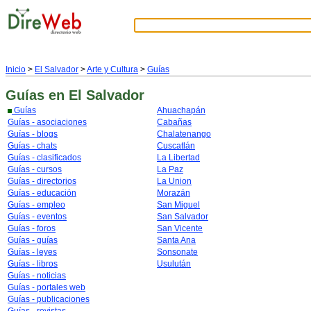
Inicio
>
El Salvador
>
Arte y Cultura
>
Guías
Guías
en El Salvador
Guías
Ahuachapán
Guías - asociaciones
Cabañas
Guías - blogs
Chalatenango
Guías - chats
Cuscatlán
Guías - clasificados
La Libertad
Guías - cursos
La Paz
Guías - directorios
La Union
Guías - educación
Morazán
Guías - empleo
San Miguel
Guías - eventos
San Salvador
Guías - foros
San Vicente
Guías - guías
Santa Ana
Guías - leyes
Sonsonate
Guías - libros
Usulután
Guías - noticias
Guías - portales web
Guías - publicaciones