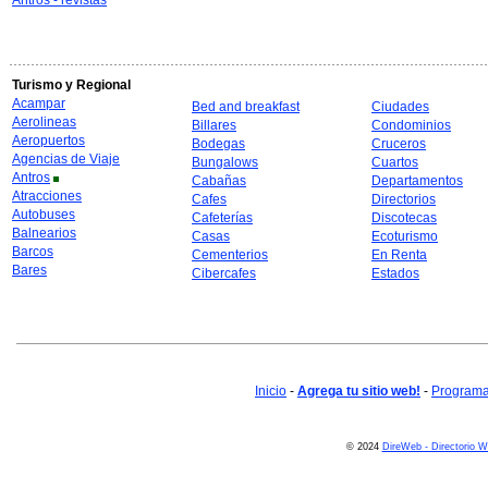
Antros - revistas
Turismo y Regional
Acampar
Bed and breakfast
Ciudades
Aerolineas
Billares
Condominios
Aeropuertos
Bodegas
Cruceros
Agencias de Viaje
Bungalows
Cuartos
Antros
Cabañas
Departamentos
Atracciones
Cafes
Directorios
Autobuses
Cafeterías
Discotecas
Balnearios
Casas
Ecoturismo
Barcos
Cementerios
En Renta
Bares
Cibercafes
Estados
Inicio
-
Agrega tu sitio web!
-
Programa 
© 2024
DireWeb - Directorio 