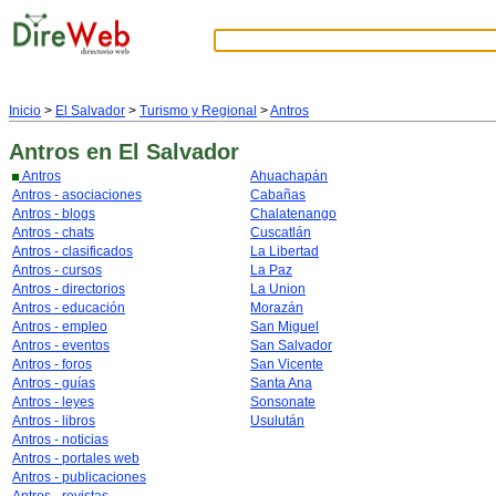
Inicio
>
El Salvador
>
Turismo y Regional
>
Antros
Antros
en El Salvador
Antros
Ahuachapán
Antros - asociaciones
Cabañas
Antros - blogs
Chalatenango
Antros - chats
Cuscatlán
Antros - clasificados
La Libertad
Antros - cursos
La Paz
Antros - directorios
La Union
Antros - educación
Morazán
Antros - empleo
San Miguel
Antros - eventos
San Salvador
Antros - foros
San Vicente
Antros - guías
Santa Ana
Antros - leyes
Sonsonate
Antros - libros
Usulután
Antros - noticias
Antros - portales web
Antros - publicaciones