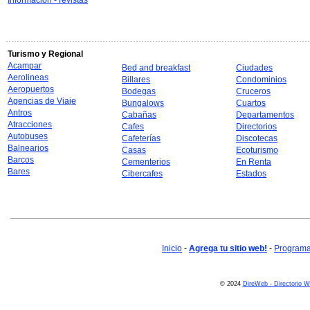
Información - revistas
Turismo y Regional
Acampar
Bed and breakfast
Ciudades
Aerolineas
Billares
Condominios
Aeropuertos
Bodegas
Cruceros
Agencias de Viaje
Bungalows
Cuartos
Antros
Cabañas
Departamentos
Atracciones
Cafes
Directorios
Autobuses
Cafeterías
Discotecas
Balnearios
Casas
Ecoturismo
Barcos
Cementerios
En Renta
Bares
Cibercafes
Estados
Inicio
-
Agrega tu sitio web!
-
Programa 
© 2024
DireWeb - Directorio 