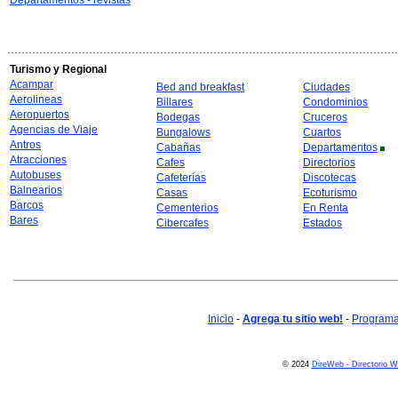
Departamentos - revistas
Turismo y Regional
Acampar
Bed and breakfast
Ciudades
Aerolineas
Billares
Condominios
Aeropuertos
Bodegas
Cruceros
Agencias de Viaje
Bungalows
Cuartos
Antros
Cabañas
Departamentos
Atracciones
Cafes
Directorios
Autobuses
Cafeterías
Discotecas
Balnearios
Casas
Ecoturismo
Barcos
Cementerios
En Renta
Bares
Cibercafes
Estados
Inicio
-
Agrega tu sitio web!
-
Programa 
© 2024
DireWeb - Directorio 