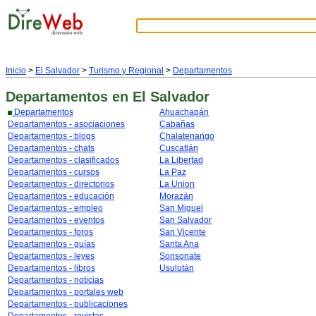
Inicio
>
El Salvador
>
Turismo y Regional
>
Departamentos
Departamentos
en El Salvador
Departamentos
Ahuachapán
Departamentos - asociaciones
Cabañas
Departamentos - blogs
Chalatenango
Departamentos - chats
Cuscatlán
Departamentos - clasificados
La Libertad
Departamentos - cursos
La Paz
Departamentos - directorios
La Union
Departamentos - educación
Morazán
Departamentos - empleo
San Miguel
Departamentos - eventos
San Salvador
Departamentos - foros
San Vicente
Departamentos - guías
Santa Ana
Departamentos - leyes
Sonsonate
Departamentos - libros
Usulután
Departamentos - noticias
Departamentos - portales web
Departamentos - publicaciones