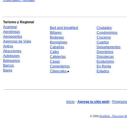
Cibercafes - revistas
Turismo y Regional
Acampar
Bed and breakfast
Ciudades
Aerolineas
Billares
Condominios
Aeropuertos
Bodegas
Cruceros
Agencias de Viaje
Bungalows
Cuartos
Antros
Cabañas
Departamentos
Atracciones
Cafes
Directorios
Autobuses
Cafeterías
Discotecas
Balnearios
Casas
Ecoturismo
Barcos
Cementerios
En Renta
Bares
Cibercafes
Estados
Inicio
-
Agrega tu sitio web!
-
Programa 
© 2024
DireWeb - Directorio 