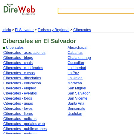
Inicio
>
El Salvador
>
Turismo y Regional
>
Cibercafes
Cibercafes
en El Salvador
Cibercafes
Ahuachapán
Cibercafes - asociaciones
Cabañas
Cibercafes - blogs
Chalatenango
Cibercafes - chats
Cuscatlán
Cibercafes - clasificados
La Libertad
Cibercafes - cursos
La Paz
Cibercafes - directorios
La Union
Cibercafes - educación
Morazán
Cibercafes - empleo
San Miguel
Cibercafes - eventos
San Salvador
Cibercafes - foros
San Vicente
Cibercafes - guías
Santa Ana
Cibercafes - leyes
Sonsonate
Cibercafes - libros
Usulután
Cibercafes - noticias
Cibercafes - portales web
Cibercafes - publicaciones