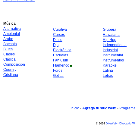
Flamenco - revistas
Música
Alternativa
Curativa
Grupera
Ambiental
Cursos
Hawaiana
Arabe
Disco
Hip Hop
Bachata
Djs
Independiente
Blues
Electrónica
Industrial
Clases
Escuelas
Instrumental
Clásica
Fan Club
Instrumentos
Composición
Flamenco
Karaoke
Country
Foros
Latina
Cristiana
Gótica
Letras
Inicio
-
Agrega tu sitio web!
-
Programa 
© 2024
DireWeb - Directorio 