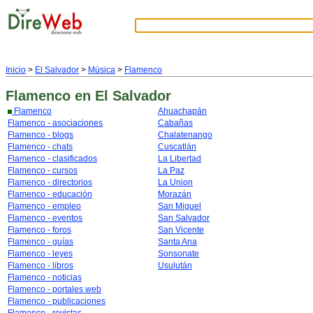
Inicio
>
El Salvador
>
Música
>
Flamenco
Flamenco
en El Salvador
Flamenco
Ahuachapán
Flamenco - asociaciones
Cabañas
Flamenco - blogs
Chalatenango
Flamenco - chats
Cuscatlán
Flamenco - clasificados
La Libertad
Flamenco - cursos
La Paz
Flamenco - directorios
La Union
Flamenco - educación
Morazán
Flamenco - empleo
San Miguel
Flamenco - eventos
San Salvador
Flamenco - foros
San Vicente
Flamenco - guías
Santa Ana
Flamenco - leyes
Sonsonate
Flamenco - libros
Usulután
Flamenco - noticias
Flamenco - portales web
Flamenco - publicaciones