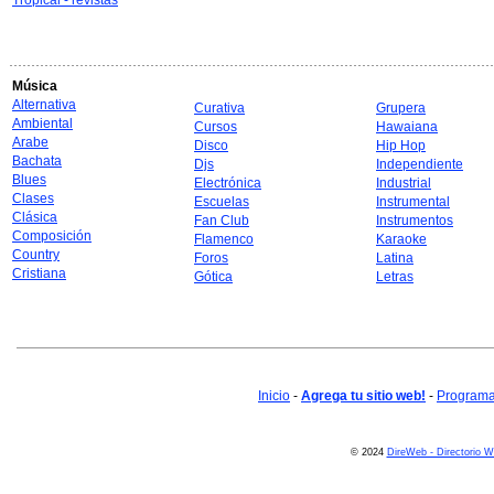
Tropical - revistas
Música
Alternativa
Curativa
Grupera
Ambiental
Cursos
Hawaiana
Arabe
Disco
Hip Hop
Bachata
Djs
Independiente
Blues
Electrónica
Industrial
Clases
Escuelas
Instrumental
Clásica
Fan Club
Instrumentos
Composición
Flamenco
Karaoke
Country
Foros
Latina
Cristiana
Gótica
Letras
Inicio
-
Agrega tu sitio web!
-
Programa 
© 2024
DireWeb - Directorio 