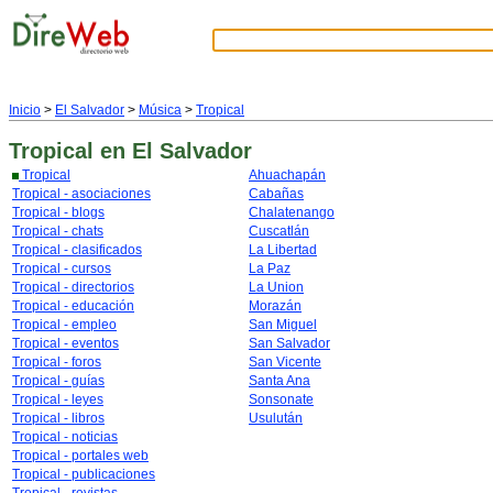
Inicio
>
El Salvador
>
Música
>
Tropical
Tropical
en El Salvador
Tropical
Ahuachapán
Tropical - asociaciones
Cabañas
Tropical - blogs
Chalatenango
Tropical - chats
Cuscatlán
Tropical - clasificados
La Libertad
Tropical - cursos
La Paz
Tropical - directorios
La Union
Tropical - educación
Morazán
Tropical - empleo
San Miguel
Tropical - eventos
San Salvador
Tropical - foros
San Vicente
Tropical - guías
Santa Ana
Tropical - leyes
Sonsonate
Tropical - libros
Usulután
Tropical - noticias
Tropical - portales web
Tropical - publicaciones