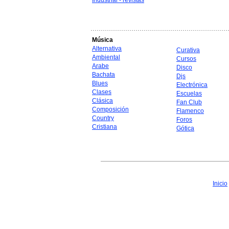
Industrial - revistas
Música
Alternativa
Curativa
Ambiental
Cursos
Arabe
Disco
Bachata
Djs
Blues
Electrónica
Clases
Escuelas
Clásica
Fan Club
Composición
Flamenco
Country
Foros
Cristiana
Gótica
Inicio