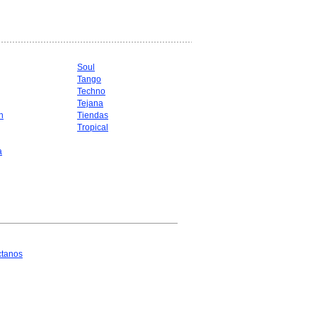
Soul
Tango
Techno
Tejana
n
Tiendas
Tropical
a
ctanos