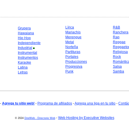
Lírica
R&B
Grupera
Mariachis
Ranchera
Hawaiana
Merengue
Rap
Hip Hop
Metal
Reggae
Independiente
Norteña
Reggaeto
Industrial
Partituras
Religiosa
Instrumental
Portales
Rock
Instrumentos
Producciones
Romántic
Karaoke
Progresiva
Salsa
Latina
Punk
Samba
Letras
-
Agrega tu sitio web!
-
Programa de afiliados
-
Agrega una liga en tu sitio
-
Contá
-
Web Hosting by Executive Websites
© 2024
DireWeb - Directorio Web