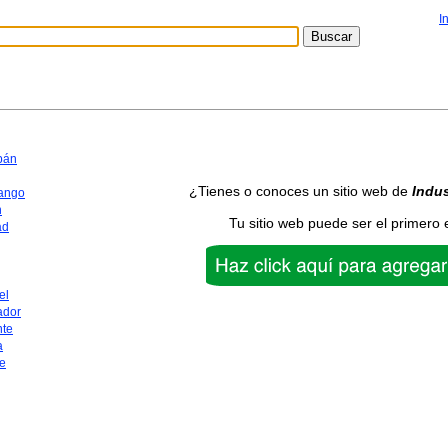
I
pán
¿Tienes o conoces un sitio web de
Indus
ango
n
Tu sitio web puede ser el primero 
ad
el
ador
nte
a
e