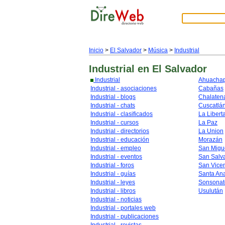
Inicio
>
El Salvador
>
Música
>
Industrial
Industrial
en El Salvador
Industrial
Ahuacha
Industrial - asociaciones
Cabañas
Industrial - blogs
Chalaten
Industrial - chats
Cuscatlá
Industrial - clasificados
La Libert
Industrial - cursos
La Paz
Industrial - directorios
La Union
Industrial - educación
Morazán
Industrial - empleo
San Migu
Industrial - eventos
San Salv
Industrial - foros
San Vice
Industrial - guías
Santa An
Industrial - leyes
Sonsonat
Industrial - libros
Usulután
Industrial - noticias
Industrial - portales web
Industrial - publicaciones