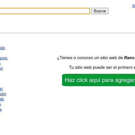
I
pán
¿Tienes o conoces un sitio web de
Ranc
ango
n
Tu sitio web puede ser el primero 
ad
el
ador
nte
a
e