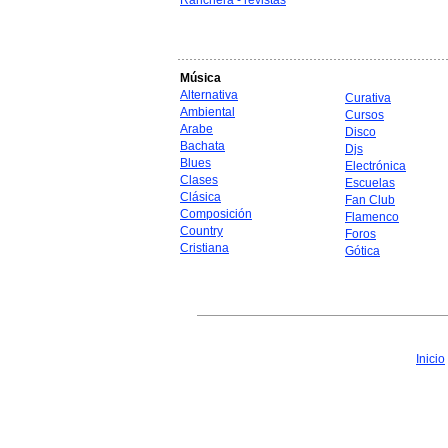
Ranchera - revistas
Música
Alternativa
Curativa
Ambiental
Cursos
Arabe
Disco
Bachata
Djs
Blues
Electrónica
Clases
Escuelas
Clásica
Fan Club
Composición
Flamenco
Country
Foros
Cristiana
Gótica
Inicio