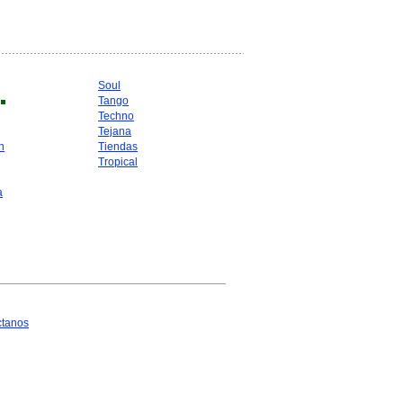
Soul
Tango
Techno
Tejana
n
Tiendas
Tropical
a
ctanos