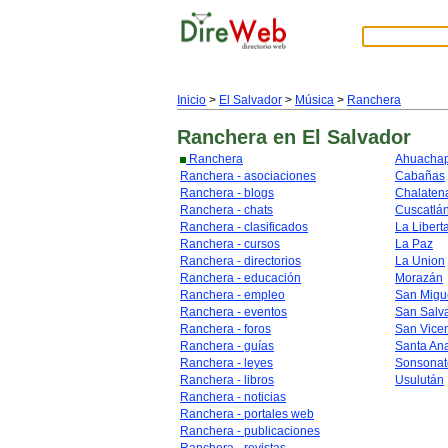
Inicio
>
El Salvador
>
Música
>
Ranchera
Ranchera
en El Salvador
Ranchera
Ahuacha
Ranchera - asociaciones
Cabañas
Ranchera - blogs
Chalaten
Ranchera - chats
Cuscatlá
Ranchera - clasificados
La Libert
Ranchera - cursos
La Paz
Ranchera - directorios
La Union
Ranchera - educación
Morazán
Ranchera - empleo
San Migu
Ranchera - eventos
San Salv
Ranchera - foros
San Vice
Ranchera - guías
Santa An
Ranchera - leyes
Sonsonat
Ranchera - libros
Usulután
Ranchera - noticias
Ranchera - portales web
Ranchera - publicaciones