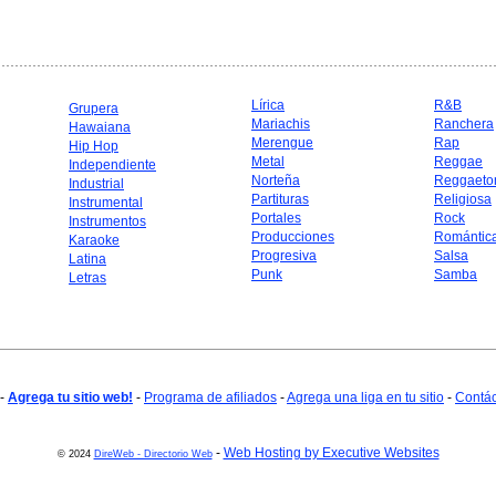
Lírica
R&B
Grupera
Mariachis
Ranchera
Hawaiana
Merengue
Rap
Hip Hop
Metal
Reggae
Independiente
Norteña
Reggaeto
Industrial
Partituras
Religiosa
Instrumental
Portales
Rock
Instrumentos
Producciones
Romántic
Karaoke
Progresiva
Salsa
Latina
Punk
Samba
Letras
-
Agrega tu sitio web!
-
Programa de afiliados
-
Agrega una liga en tu sitio
-
Contá
-
Web Hosting by Executive Websites
© 2024
DireWeb - Directorio Web