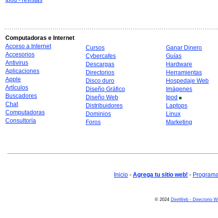
Ipod - revistas
Computadoras e Internet
Acceso a Internet
Cursos
Ganar Dinero
Accesorios
Cybercafes
Guías
Antivirus
Descargas
Hardware
Aplicaciones
Directorios
Herramientas
Apple
Disco duro
Hospedaje Web
Artículos
Diseño Gráfico
Imágenes
Buscadores
Diseño Web
Ipod
Chat
Distribuidores
Laptops
Computadoras
Dominios
Linux
Consultoría
Foros
Marketing
Inicio
-
Agrega tu sitio web!
-
Programa 
© 2024
DireWeb - Directorio 