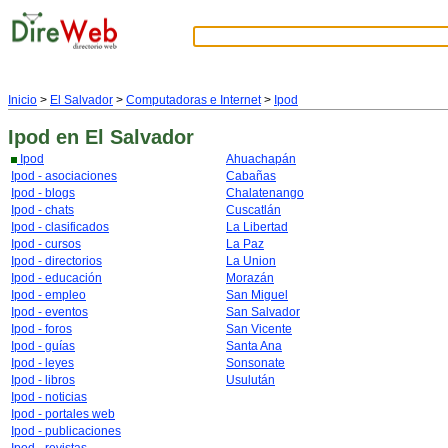
Inicio
>
El Salvador
>
Computadoras e Internet
>
Ipod
Ipod
en El Salvador
Ipod
Ahuachapán
Ipod - asociaciones
Cabañas
Ipod - blogs
Chalatenango
Ipod - chats
Cuscatlán
Ipod - clasificados
La Libertad
Ipod - cursos
La Paz
Ipod - directorios
La Union
Ipod - educación
Morazán
Ipod - empleo
San Miguel
Ipod - eventos
San Salvador
Ipod - foros
San Vicente
Ipod - guías
Santa Ana
Ipod - leyes
Sonsonate
Ipod - libros
Usulután
Ipod - noticias
Ipod - portales web
Ipod - publicaciones