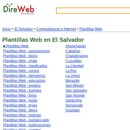
Inicio
>
El Salvador
>
Computadoras e Internet
>
Plantillas Web
Plantillas Web
en El Salvador
Plantillas Web
Ahuachapán
Plantillas Web - asociaciones
Cabañas
Plantillas Web - blogs
Chalatenango
Plantillas Web - chats
Cuscatlán
Plantillas Web - clasificados
La Libertad
Plantillas Web - cursos
La Paz
Plantillas Web - directorios
La Union
Plantillas Web - educación
Morazán
Plantillas Web - empleo
San Miguel
Plantillas Web - eventos
San Salvador
Plantillas Web - foros
San Vicente
Plantillas Web - guías
Santa Ana
Plantillas Web - leyes
Sonsonate
Plantillas Web - libros
Usulután
Plantillas Web - noticias
Plantillas Web - portales web
Plantillas Web - publicaciones