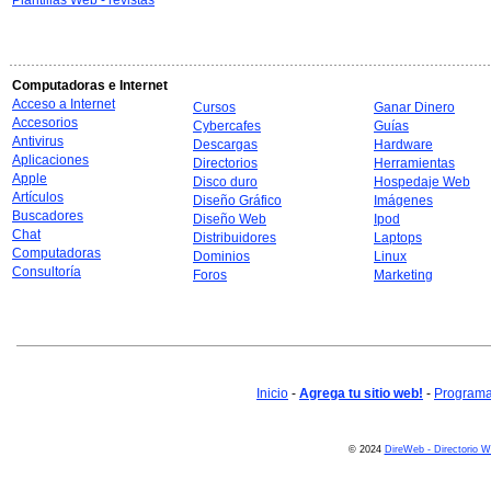
Plantillas Web - revistas
Computadoras e Internet
Acceso a Internet
Cursos
Ganar Dinero
Accesorios
Cybercafes
Guías
Antivirus
Descargas
Hardware
Aplicaciones
Directorios
Herramientas
Apple
Disco duro
Hospedaje Web
Artículos
Diseño Gráfico
Imágenes
Buscadores
Diseño Web
Ipod
Chat
Distribuidores
Laptops
Computadoras
Dominios
Linux
Consultoría
Foros
Marketing
Inicio
-
Agrega tu sitio web!
-
Programa 
© 2024
DireWeb - Directorio 