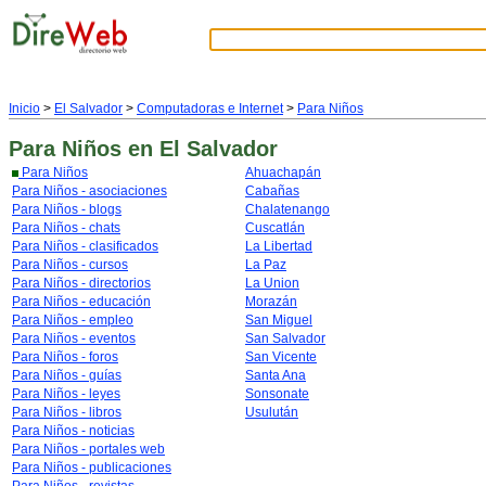
Inicio
>
El Salvador
>
Computadoras e Internet
>
Para Niños
Para Niños
en El Salvador
Para Niños
Ahuachapán
Para Niños - asociaciones
Cabañas
Para Niños - blogs
Chalatenango
Para Niños - chats
Cuscatlán
Para Niños - clasificados
La Libertad
Para Niños - cursos
La Paz
Para Niños - directorios
La Union
Para Niños - educación
Morazán
Para Niños - empleo
San Miguel
Para Niños - eventos
San Salvador
Para Niños - foros
San Vicente
Para Niños - guías
Santa Ana
Para Niños - leyes
Sonsonate
Para Niños - libros
Usulután
Para Niños - noticias
Para Niños - portales web
Para Niños - publicaciones