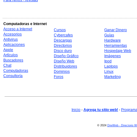
Para Niños - revistas
Computadoras e Internet
Acceso a Internet
Cursos
Ganar Dinero
Accesorios
Cybercafes
Guías
Antivirus
Descargas
Hardware
Aplicaciones
Directorios
Herramientas
Apple
Disco duro
Hospedaje Web
Artículos
Diseño Gráfico
Imágenes
Buscadores
Diseño Web
Ipod
Chat
Distribuidores
Laptops
Computadoras
Dominios
Linux
Consultoría
Foros
Marketing
Inicio
-
Agrega tu sitio web!
-
Programa 
© 2024
DireWeb - Directorio 