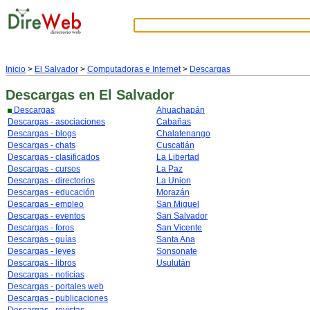
Inicio
>
El Salvador
>
Computadoras e Internet
>
Descargas
Descargas
en El Salvador
Descargas
Ahuachapán
Descargas - asociaciones
Cabañas
Descargas - blogs
Chalatenango
Descargas - chats
Cuscatlán
Descargas - clasificados
La Libertad
Descargas - cursos
La Paz
Descargas - directorios
La Union
Descargas - educación
Morazán
Descargas - empleo
San Miguel
Descargas - eventos
San Salvador
Descargas - foros
San Vicente
Descargas - guías
Santa Ana
Descargas - leyes
Sonsonate
Descargas - libros
Usulután
Descargas - noticias
Descargas - portales web
Descargas - publicaciones