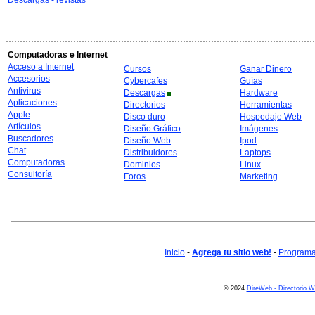
Descargas - revistas
Computadoras e Internet
Acceso a Internet
Cursos
Ganar Dinero
Accesorios
Cybercafes
Guías
Antivirus
Descargas
Hardware
Aplicaciones
Directorios
Herramientas
Apple
Disco duro
Hospedaje Web
Artículos
Diseño Gráfico
Imágenes
Buscadores
Diseño Web
Ipod
Chat
Distribuidores
Laptops
Computadoras
Dominios
Linux
Consultoría
Foros
Marketing
Inicio
-
Agrega tu sitio web!
-
Programa 
© 2024
DireWeb - Directorio 