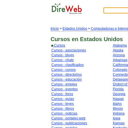
Inicio
>
Estados Unidos
>
Computadoras e Interne
Cursos
en Estados Unidos
Cursos
Alabama
Cursos - asociaciones
Alaska
Cursos - blogs
Arizona
Cursos - chats
Arkansas
Cursos - clasificados
California
Cursos - cursos
Colorado
Cursos - directorios
Connecti
Cursos - educación
Delaware
Cursos - empleo
District o
Cursos - eventos
Florida
Cursos - foros
Georgia
Cursos - guías
Hawaii
Cursos - leyes
Idaho
Cursos - libros
Illinois
Cursos - noticias
Indiana
Cursos - portales web
Iowa
Cursos - publicaciones
Kansas