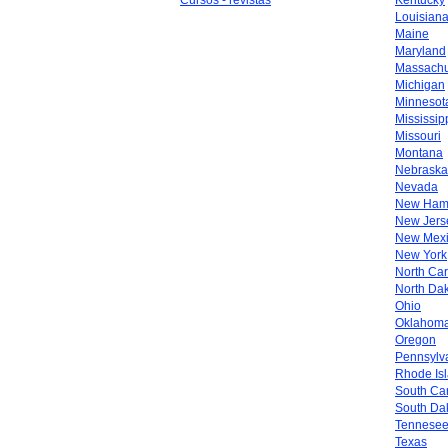
Cursos - revistas
Kentucky
Louisian
Maine
Maryland
Massachu
Michigan
Minnesot
Mississip
Missouri
Montana
Nebraska
Nevada
New Ham
New Jers
New Mex
New York
North Car
North Da
Ohio
Oklahom
Oregon
Pennsylv
Rhode Is
South Car
South Da
Tennese
Texas