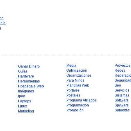
on
inia
n
Media
Proyectos
Ganar Dinero
Optimización
Redes
Guías
Organizaciones
Reparaci
Hardware
Para Niños
Segurida
Herramientas
Plantillas Web
Seo
Hospedaje Web
Portales
Servicios
Imágenes
Postales
Sistemas
Ipod
Programa Afiliados
Software
Laptops
Programación
Spyware
Linux
Promoción
Subastas
Marketing